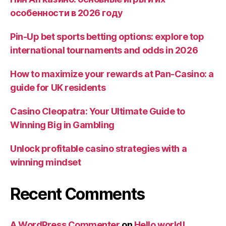
особенности в 2026 году
Pin-Up bet sports betting options: explore top
international tournaments and odds in 2026
How to maximize your rewards at Pan-Casino: a
guide for UK residents
Casino Cleopatra: Your Ultimate Guide to
Winning Big in Gambling
Unlock profitable casino strategies with a
winning mindset
Recent Comments
A WordPress Commenter
on
Hello world!