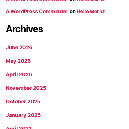
A WordPress Commenter
on
Hello world!
Archives
June 2026
May 2026
April 2026
November 2025
October 2025
January 2025
April 2021