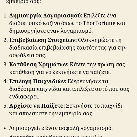
εμπειρία σας:
Δημιουργία Λογαριασμού:
Επιλέξτε ένα
διαδικτυακό καζίνο όπως το ThorFortune και
δημιουργήστε έναν λογαριασμό.
Επιβεβαίωση Στοιχείων:
Ολοκληρώστε τη
διαδικασία επιβεβαίωσης ταυτότητας για την
ασφάλεια σας.
Κατάθεση Χρημάτων:
Κάντε την πρώτη σας
κατάθεση για να ξεκινήσετε να παίζετε.
Επιλογή Παιχνιδιών:
Εξερευνήστε τα
διαθέσιμα παιχνίδια και επιλέξτε αυτό που σας
ενδιαφέρει.
Αρχίστε να Παίζετε:
Ξεκινήστε το παιχνίδι
και απολαύστε την εμπειρία σας.
Δημιουργείτε έναν ασφαλή λογαριασμό.