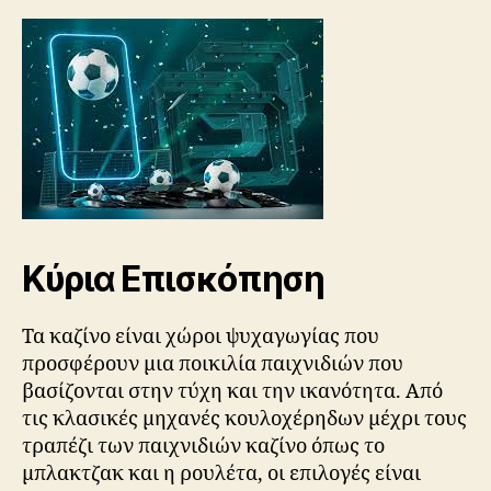
Κύρια Επισκόπηση
Τα καζίνο είναι χώροι ψυχαγωγίας που
προσφέρουν μια ποικιλία παιχνιδιών που
βασίζονται στην τύχη και την ικανότητα. Από
τις κλασικές μηχανές κουλοχέρηδων μέχρι τους
τραπέζι των παιχνιδιών καζίνο όπως το
μπλακτζακ και η ρουλέτα, οι επιλογές είναι