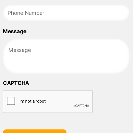
Message
CAPTCHA