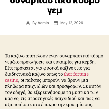
συναρπαστικό κόσμο
γεμ
By
Admin
May 12, 2026
Τα καζίνο αποτελούν έναν συναρπαστικό κόσμο
γεμάτο προκλήσεις και ευκαιρίες για κέρδη.
Είτε πρόκειται για φυσικά καζίνο είτε για
διαδικτυακά καζίνο όπως το
thor fortune
casino
, οι παίκτες μπορούν να βρουν μια
πληθώρα παιχνιδιών και προσφορών. Σε αυτόν
τον οδηγό, θα εξερευνήσουμε τα μυστικά των
καζίνο, τις στρατηγικές παιχνιδιού και πώς να
αξιοποιήσετε στο έπακρο την εμπειρία σας.