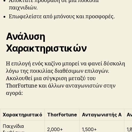
Αποκτάτε πρόσβαση σε μια ποικιλία
παιχνιδιών.
Επωφελείστε από μπόνους και προσφορές.
Ανάλυση
Χαρακτηριστικών
Η επιλογή ενός καζίνο μπορεί να φανεί δύσκολη
λόγω της ποικιλίας διαθέσιμων επιλογών.
Ακολουθεί μια σύγκριση μεταξύ του
ThorFortune και άλλων ανταγωνιστών στην
αγορά:
Χαρακτηριστικό
ThorFortune
Ανταγωνιστής A
Α
Παιχνίδια
2,000+
1,500+
1,