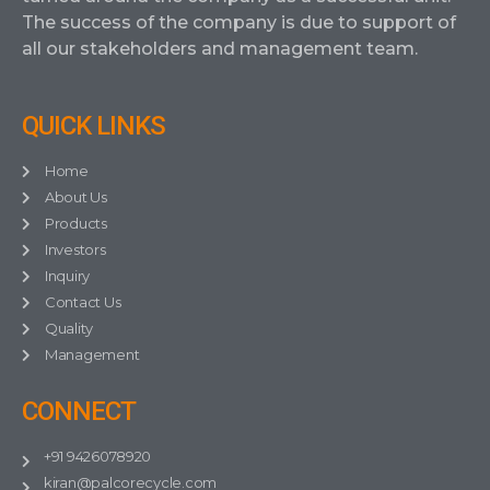
The success of the company is due to support of
all our stakeholders and management team.
QUICK LINKS
Home
About Us
Products
Investors
Inquiry
Contact Us
Quality
Management
CONNECT
+91 9426078920
kiran@palcorecycle.com