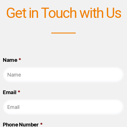
Get in Touch with Us
Name
*
Email
*
Phone Number
*