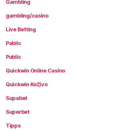
Gambling
gambling/casino
Live Betting
Pablic
Public
Quickwin Online Casino
Quickwin Καζίνο
Supabet
Superbet
Tipps