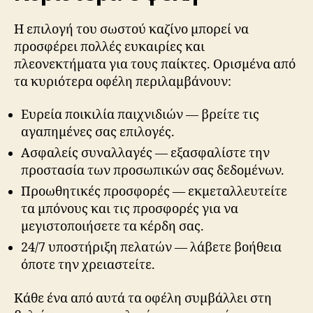
Η επιλογή του σωστού καζίνο μπορεί να
προσφέρει πολλές ευκαιρίες και
πλεονεκτήματα για τους παίκτες. Ορισμένα από
τα κυριότερα οφέλη περιλαμβάνουν:
Ευρεία ποικιλία παιχνιδιών — βρείτε τις
αγαπημένες σας επιλογές.
Ασφαλείς συναλλαγές — εξασφαλίστε την
προστασία των προσωπικών σας δεδομένων.
Προωθητικές προσφορές — εκμεταλλευτείτε
τα μπόνους και τις προσφορές για να
μεγιστοποιήσετε τα κέρδη σας.
24/7 υποστήριξη πελατών — λάβετε βοήθεια
όποτε την χρειαστείτε.
Κάθε ένα από αυτά τα οφέλη συμβάλλει στη