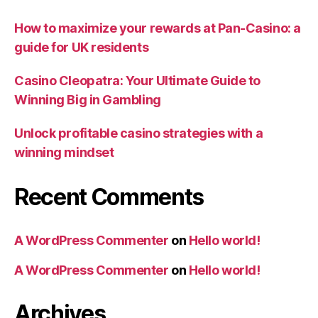
How to maximize your rewards at Pan-Casino: a
guide for UK residents
Casino Cleopatra: Your Ultimate Guide to
Winning Big in Gambling
Unlock profitable casino strategies with a
winning mindset
Recent Comments
A WordPress Commenter
on
Hello world!
A WordPress Commenter
on
Hello world!
Archives