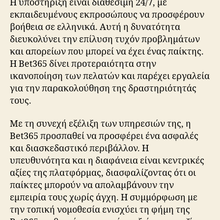
Η υποστήριξη είναι διαθέσιμη 24/7, με
εκπαιδευμένους εκπροσώπους να προσφέρουν
βοήθεια σε ελληνικά. Αυτή η δυνατότητα
διευκολύνει την επίλυση τυχόν προβλημάτων
και απορείων που μπορεί να έχει ένας παίκτης.
Η Bet365 δίνει προτεραιότητα στην
ικανοποίηση των πελατών και παρέχει εργαλεία
για την παρακολούθηση της δραστηριότητάς
τους.
Με τη συνεχή εξέλιξη των υπηρεσιών της, η
Bet365 προσπαθεί να προσφέρει ένα ασφαλές
και διασκεδαστικό περιβάλλον. Η
υπευθυνότητα και η διαφάνεια είναι κεντρικές
αξίες της πλατφόρμας, διασφαλίζοντας ότι οι
παίκτες μπορούν να απολαμβάνουν την
εμπειρία τους χωρίς άγχη. Η συμμόρφωση με
την τοπική νομοθεσία ενισχύει τη φήμη της