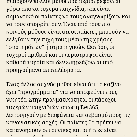
Υπάρχουν πολλοί μύθοι που περιστρέφονται
γύρω από τα τυχερά παιχνίδια, και είναι
σημαντικό οι παίκτες να τους αναγνωρίζουν και
να τους απορρίπτουν. Ένας από τους πιο
κοινούς μύθους είναι ότι οι παίκτες μπορούν να
ελέγξουν την τύχη τους μέσω της χρήσης
“συστημάτων” ή στρατηγικών. Ωστόσο, οι
τυχεροί αριθμοί και οι περιστροφές είναι
καθαρά τυχαία και δεν επηρεάζονται από
προηγούμενα αποτελέσματα.
Ένας άλλος συχνός μύθος είναι ότι το καζίνο
έχει “προγράμματα” για να αποφεύγει τους
νικητές. Στην πραγματικότητα, οι πάροχοι
τυχερών παιχνιδιών, όπως η Bet365,
λειτουργούν με διαφάνεια και σεβασμό προς τις
κανονιστικές αρχές. Οι παίκτες θα πρέπει να
κατανοήσουν ότι οι νίκες και οι ήττες είναι