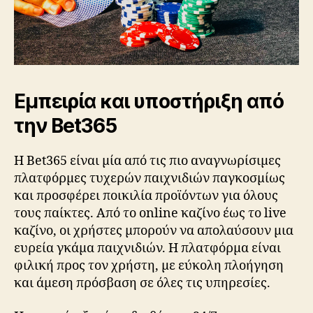
Εμπειρία και υποστήριξη από
την Bet365
Η Bet365 είναι μία από τις πιο αναγνωρίσιμες
πλατφόρμες τυχερών παιχνιδιών παγκοσμίως
και προσφέρει ποικιλία προϊόντων για όλους
τους παίκτες. Από το online καζίνο έως το live
καζίνο, οι χρήστες μπορούν να απολαύσουν μια
ευρεία γκάμα παιχνιδιών. Η πλατφόρμα είναι
φιλική προς τον χρήστη, με εύκολη πλοήγηση
και άμεση πρόσβαση σε όλες τις υπηρεσίες.