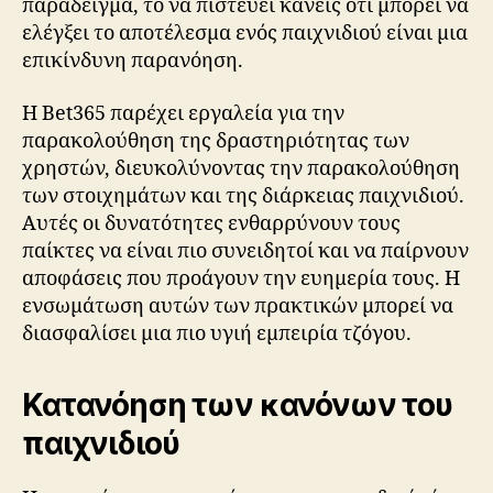
παράδειγμα, το να πιστεύει κανείς ότι μπορεί να
ελέγξει το αποτέλεσμα ενός παιχνιδιού είναι μια
επικίνδυνη παρανόηση.
Η Bet365 παρέχει εργαλεία για την
παρακολούθηση της δραστηριότητας των
χρηστών, διευκολύνοντας την παρακολούθηση
των στοιχημάτων και της διάρκειας παιχνιδιού.
Αυτές οι δυνατότητες ενθαρρύνουν τους
παίκτες να είναι πιο συνειδητοί και να παίρνουν
αποφάσεις που προάγουν την ευημερία τους. Η
ενσωμάτωση αυτών των πρακτικών μπορεί να
διασφαλίσει μια πιο υγιή εμπειρία τζόγου.
Κατανόηση των κανόνων του
παιχνιδιού