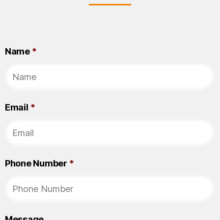
Name
*
Email
*
Phone Number
*
Message