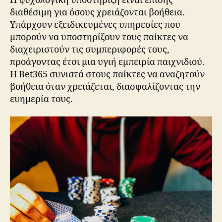
Η ψυχολογική υποστήριξη είναι επίσης
διαθέσιμη για όσους χρειάζονται βοήθεια.
Υπάρχουν εξειδικευμένες υπηρεσίες που
μπορούν να υποστηρίξουν τους παίκτες να
διαχειριστούν τις συμπεριφορές τους,
προάγοντας έτσι μια υγιή εμπειρία παιχνιδιού.
Η Bet365 συνιστά στους παίκτες να αναζητούν
βοήθεια όταν χρειάζεται, διασφαλίζοντας την
ευημερία τους.