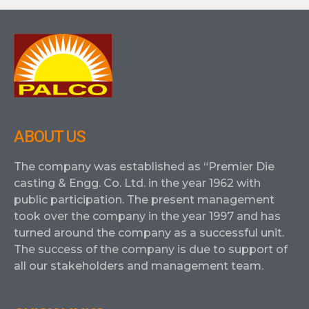
ABOUT US
The company was established as “Premier Die
casting & Engg. Co. Ltd. in the year 1962 with
public participation. The present management
took over the company in the year 1997 and has
turned around the company as a successful unit.
The success of the company is due to support of
all our stakeholders and management team.