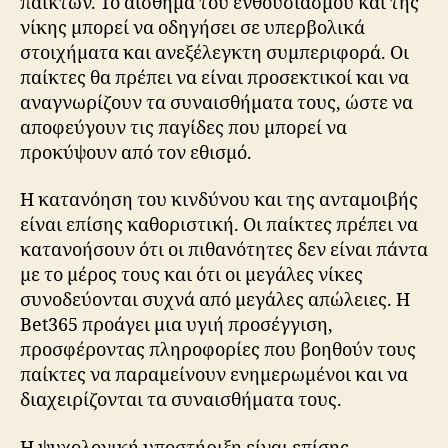
παικτών. Το αίσθημα του ενθουσιασμού και της
νίκης μπορεί να οδηγήσει σε υπερβολικά
στοιχήματα και ανεξέλεγκτη συμπεριφορά. Οι
παίκτες θα πρέπει να είναι προσεκτικοί και να
αναγνωρίζουν τα συναισθήματα τους, ώστε να
αποφεύγουν τις παγίδες που μπορεί να
προκύψουν από τον εθισμό.
Η κατανόηση του κινδύνου και της ανταμοιβής
είναι επίσης καθοριστική. Οι παίκτες πρέπει να
κατανοήσουν ότι οι πιθανότητες δεν είναι πάντα
με το μέρος τους και ότι οι μεγάλες νίκες
συνοδεύονται συχνά από μεγάλες απώλειες. Η
Bet365 προάγει μια υγιή προσέγγιση,
προσφέροντας πληροφορίες που βοηθούν τους
παίκτες να παραμείνουν ενημερωμένοι και να
διαχειρίζονται τα συναισθήματα τους.