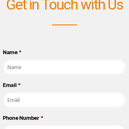
Get in Touch with Us
Name
*
Email
*
Phone Number
*