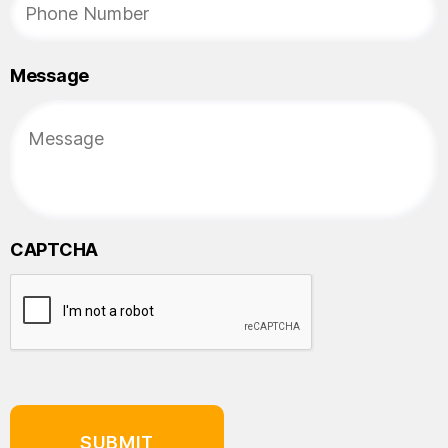
Message
CAPTCHA