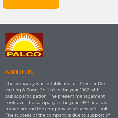
ABOUT US
The company was established as “Premier Die
casting & Engg. Co. Ltd. in the year 1962 with
public participation. The present management
took over the company in the year 1997 and has
turned around the company as a successful unit.
The success of the company is due to support of