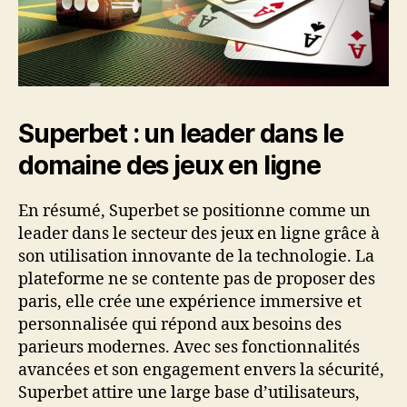
Superbet : un leader dans le
domaine des jeux en ligne
En résumé, Superbet se positionne comme un
leader dans le secteur des jeux en ligne grâce à
son utilisation innovante de la technologie. La
plateforme ne se contente pas de proposer des
paris, elle crée une expérience immersive et
personnalisée qui répond aux besoins des
parieurs modernes. Avec ses fonctionnalités
avancées et son engagement envers la sécurité,
Superbet attire une large base d’utilisateurs,