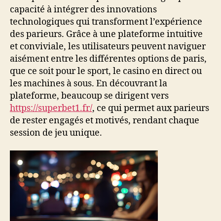
capacité à intégrer des innovations
technologiques qui transforment l’expérience
des parieurs. Grâce à une plateforme intuitive
et conviviale, les utilisateurs peuvent naviguer
aisément entre les différentes options de paris,
que ce soit pour le sport, le casino en direct ou
les machines à sous. En découvrant la
plateforme, beaucoup se dirigent vers
https://superbet1.fr/
, ce qui permet aux parieurs
de rester engagés et motivés, rendant chaque
session de jeu unique.