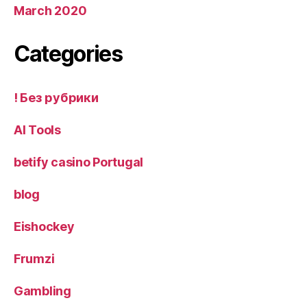
March 2020
Categories
! Без рубрики
AI Tools
betify casino Portugal
blog
Eishockey
Frumzi
Gambling