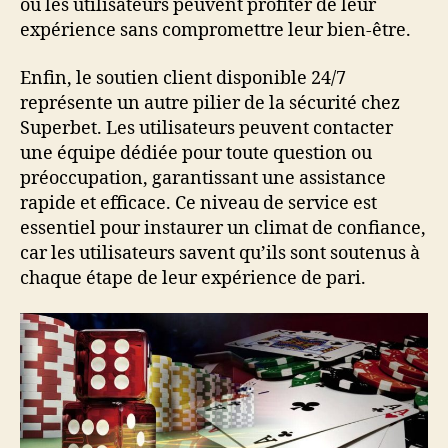
où les utilisateurs peuvent profiter de leur
expérience sans compromettre leur bien-être.
Enfin, le soutien client disponible 24/7
représente un autre pilier de la sécurité chez
Superbet. Les utilisateurs peuvent contacter
une équipe dédiée pour toute question ou
préoccupation, garantissant une assistance
rapide et efficace. Ce niveau de service est
essentiel pour instaurer un climat de confiance,
car les utilisateurs savent qu’ils sont soutenus à
chaque étape de leur expérience de pari.