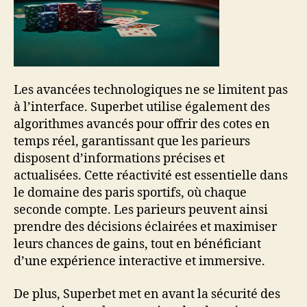
Les avancées technologiques ne se limitent pas
à l’interface. Superbet utilise également des
algorithmes avancés pour offrir des cotes en
temps réel, garantissant que les parieurs
disposent d’informations précises et
actualisées. Cette réactivité est essentielle dans
le domaine des paris sportifs, où chaque
seconde compte. Les parieurs peuvent ainsi
prendre des décisions éclairées et maximiser
leurs chances de gains, tout en bénéficiant
d’une expérience interactive et immersive.
De plus, Superbet met en avant la sécurité des