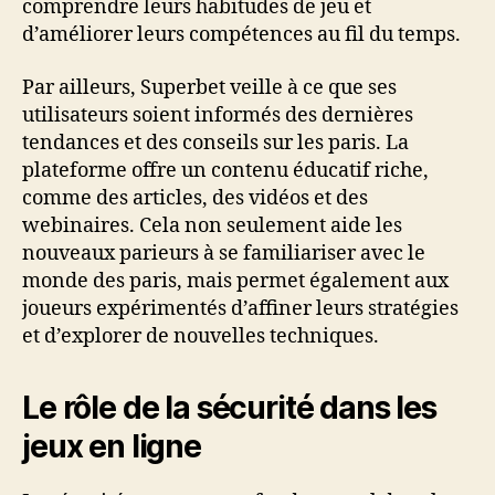
comprendre leurs habitudes de jeu et
d’améliorer leurs compétences au fil du temps.
Par ailleurs, Superbet veille à ce que ses
utilisateurs soient informés des dernières
tendances et des conseils sur les paris. La
plateforme offre un contenu éducatif riche,
comme des articles, des vidéos et des
webinaires. Cela non seulement aide les
nouveaux parieurs à se familiariser avec le
monde des paris, mais permet également aux
joueurs expérimentés d’affiner leurs stratégies
et d’explorer de nouvelles techniques.
Le rôle de la sécurité dans les
jeux en ligne