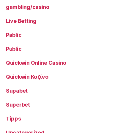
gambling/casino
Live Betting
Pablic
Public
Quickwin Online Casino
Quickwin Καζίνο
Supabet
Superbet
Tipps
Uncategorized