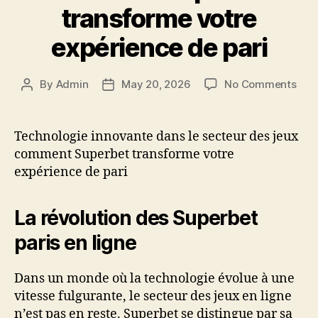
transforme votre
expérience de pari
By
Admin
May 20, 2026
No Comments
Technologie innovante dans le secteur des jeux
comment Superbet transforme votre
expérience de pari
La révolution des Superbet
paris en ligne
Dans un monde où la technologie évolue à une
vitesse fulgurante, le secteur des jeux en ligne
n’est pas en reste. Superbet se distingue par sa