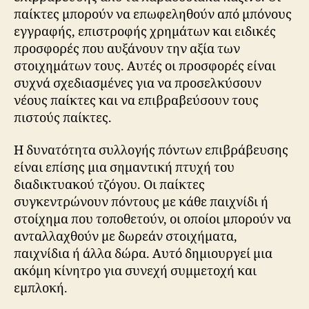
παίκτες μπορούν να επωφεληθούν από μπόνους
εγγραφής, επιστροφής χρημάτων και ειδικές
προσφορές που αυξάνουν την αξία των
στοιχημάτων τους. Αυτές οι προσφορές είναι
συχνά σχεδιασμένες για να προσελκύσουν
νέους παίκτες και να επιβραβεύσουν τους
πιστούς παίκτες.
Η δυνατότητα συλλογής πόντων επιβράβευσης
είναι επίσης μια σημαντική πτυχή του
διαδικτυακού τζόγου. Οι παίκτες
συγκεντρώνουν πόντους με κάθε παιχνίδι ή
στοίχημα που τοποθετούν, οι οποίοι μπορούν να
ανταλλαχθούν με δωρεάν στοιχήματα,
παιχνίδια ή άλλα δώρα. Αυτό δημιουργεί μια
ακόμη κίνητρο για συνεχή συμμετοχή και
εμπλοκή.