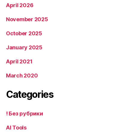
April 2026
November 2025
October 2025
January 2025
April 2021
March 2020
Categories
! Без рубрики
AI Tools