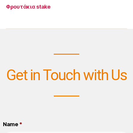
Φρουτάκια stake
Get in Touch with Us
Name
*