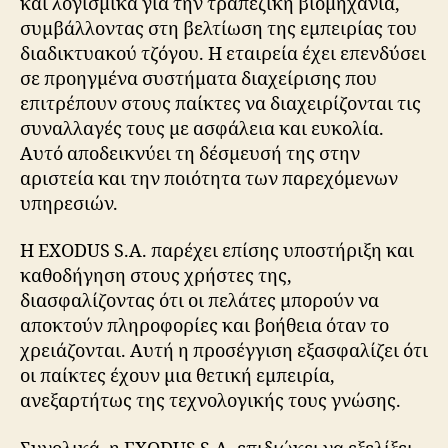
και λογισμικά για την τραπεζική βιομηχανία,
συμβάλλοντας στη βελτίωση της εμπειρίας του
διαδικτυακού τζόγου. Η εταιρεία έχει επενδύσει
σε προηγμένα συστήματα διαχείρισης που
επιτρέπουν στους παίκτες να διαχειρίζονται τις
συναλλαγές τους με ασφάλεια και ευκολία.
Αυτό αποδεικνύει τη δέσμευσή της στην
αριστεία και την ποιότητα των παρεχόμενων
υπηρεσιών.
Η EXODUS S.A. παρέχει επίσης υποστήριξη και
καθοδήγηση στους χρήστες της,
διασφαλίζοντας ότι οι πελάτες μπορούν να
αποκτούν πληροφορίες και βοήθεια όταν το
χρειάζονται. Αυτή η προσέγγιση εξασφαλίζει ότι
οι παίκτες έχουν μια θετική εμπειρία,
ανεξαρτήτως της τεχνολογικής τους γνώσης.