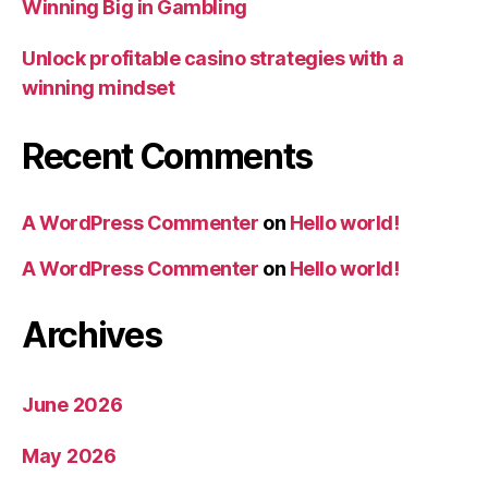
Winning Big in Gambling
Unlock profitable casino strategies with a
winning mindset
Recent Comments
A WordPress Commenter
on
Hello world!
A WordPress Commenter
on
Hello world!
Archives
June 2026
May 2026