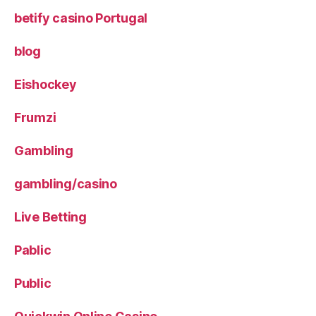
betify casino Portugal
blog
Eishockey
Frumzi
Gambling
gambling/casino
Live Betting
Pablic
Public