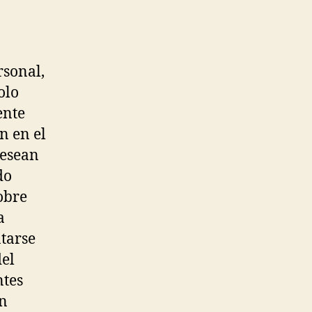
rsonal,
olo
ente
n en el
desean
do
obre
a
tarse
del
ntes
en