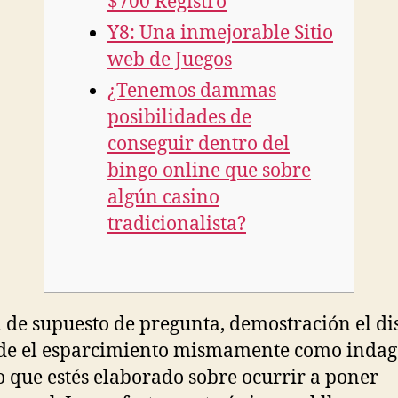
$700 Registro
Y8: Una inmejorable Sitio
web de Juegos
¿Tenemos dammas
posibilidades de
conseguir dentro del
bingo online que sobre
algún casino
tradicionalista?
 de supuesto de pregunta, demostración el di
e el esparcimiento mismamente­ como indag
o que estés elaborado sobre ocurrir a poner