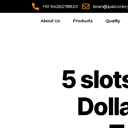
+91 9426078920
kiran@palcorec
About Us
Products
Quality
5 slot
Doll