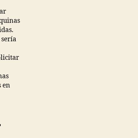
uar
áquinas
idas.
serí­a
licitar
nas
s en
r