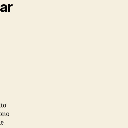
lar
nto
bono
ue