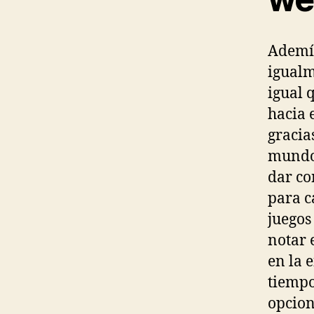
Ademí¡
igualm
igual 
hacia 
gracia
mundo 
dar co
para c
juegos
notar 
en la 
tiempo
opcion