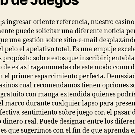
s ingresar oriente referencia, nuestro casino
ente puede solicitar una diferente noticia pe
que una gestión sobre sitio-e-mail desplazánd
el pelo el apelativo total. Es una empuje excel
s propósito sobre estos que inscribirí¡ entabla
de estas tragamonedas de este modo­ como 
n el primer esparcimiento perfecta. Demasia
asinos cual recomendamos tienen opciones s
 gratuito con manga extendida quienes podrí
el marco durante cualquier lapso para presen
efectiva sentimiento sobre juego con el pasar 
 dinero real. Puede designar entre los difere
es que sugerimos con el fin de que aprenda 