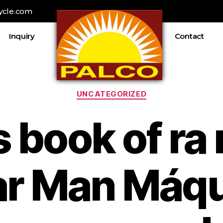
ycle.com
Inquiry
Contact
UNCATEGORIZED
s book of ra 
ar Man Máq