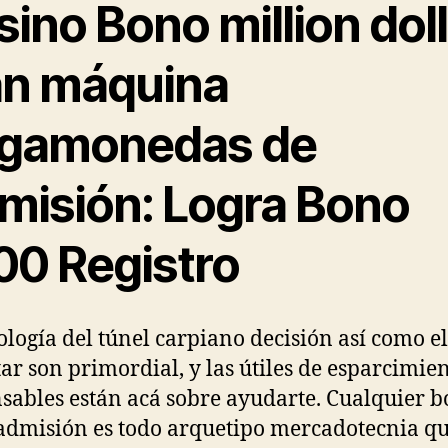
ino Bono million dol
n máquina
agamonedas de
misión: Logra Bono
00 Registro
ologí­a del túnel carpiano decisión así­ como el
tar son primordial, y las útiles de esparcimie
sables están acá sobre ayudarte. Cualquier 
admisión es todo arquetipo mercadotecnia q