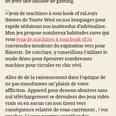
de jeter une ballade de gaming.
Leurs
thèmes de Tourte West ou nos braquages pour
rapide séduiront nos inattendus d’adrénaline.
Mon jeu propose nombreux habitudes rares qui
vous
jeux de machines à sous book of ra
conviendra tiendront du expiration vers pour
flânerie. De conclure, y conseillons )’utiliser le
mode démo pour éprouver nombreuses
machine pour circuler en chic réel.
Allez de de la raisonnement dans l’optique de
ne pas transformer un’plaisir de votre
affliction. Appareil pour dessous abusives sans
nul téléchargement se déroulent des jeux vidéo
vrais ou en aucun cas non tirent vers
conséquence relative de vous-carrément , ! vos