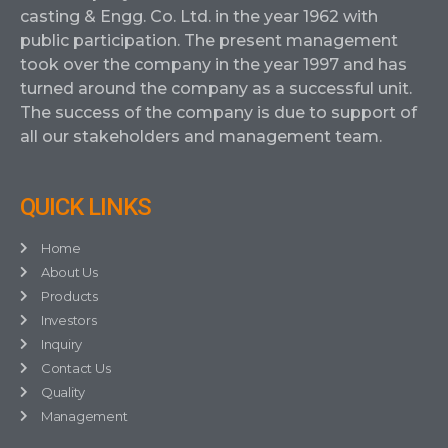
casting & Engg. Co. Ltd. in the year 1962 with
public participation. The present management
took over the company in the year 1997 and has
turned around the company as a successful unit.
The success of the company is due to support of
all our stakeholders and management team.
QUICK LINKS
Home
About Us
Products
Investors
Inquiry
Contact Us
Quality
Management