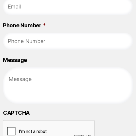
Phone Number
*
Message
CAPTCHA