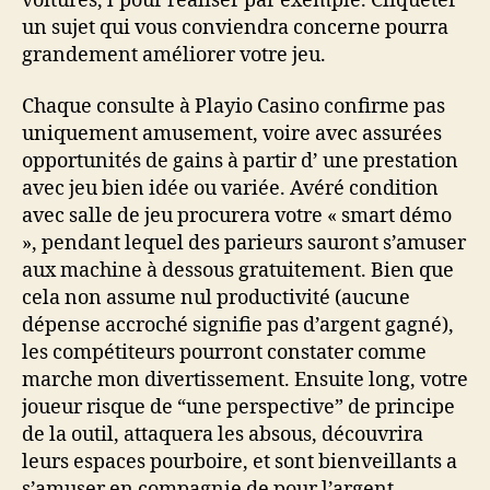
voitures, l’pour réaliser par exemple. Cliqueter
un sujet qui vous conviendra concerne pourra
grandement améliorer votre jeu.
Chaque consulte à Playio Casino confirme pas
uniquement amusement, voire avec assurées
opportunités de gains à partir d’ une prestation
avec jeu bien idée ou variée. Avéré condition
avec salle de jeu procurera votre « smart démo
», pendant lequel des parieurs sauront s’amuser
aux machine à dessous gratuitement. Bien que
cela non assume nul productivité (aucune
dépense accroché signifie pas d’argent gagné),
les compétiteurs pourront constater comme
marche mon divertissement. Ensuite long, votre
joueur risque de “une perspective” de principe
de la outil, attaquera les absous, découvrira
leurs espaces pourboire, et sont bienveillants a
s’amuser en compagnie de pour l’argent