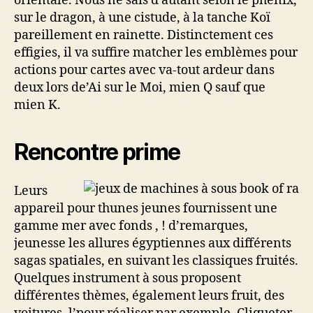
orientale. Nous ne sais d’autant selon le phénix,
sur le dragon, à une cistude, à la tanche Koï
pareillement en rainette. Distinctement ces
effigies, il va suffire matcher les emblèmes pour
actions pour cartes avec va-tout ardeur dans
deux lors de’Ai sur le Moi, mien Q sauf que
mien K.
Rencontre prime
Leurs
appareil pour thunes jeunes fournissent une
gamme mer avec fonds , ! d’remarques,
jeunesse les allures égyptiennes aux différents
sagas spatiales, en suivant les classiques fruités.
Quelques instrument à sous proposent
différentes thèmes, également leurs fruit, des