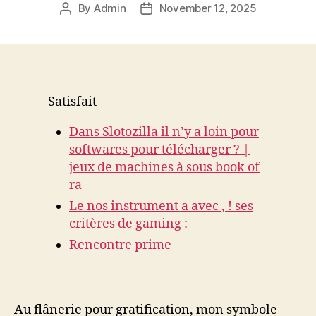
By
Admin
November 12, 2025
Satisfait
Dans Slotozilla il n’y a loin pour
softwares pour télécharger ? |
jeux de machines à sous book of
ra
Le nos instrument a avec , ! ses
critères de gaming :
Rencontre prime
Au flânerie pour gratification, mon symbole