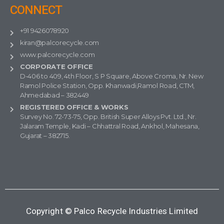
CONNECT
+91 9426078920
kiran@palcorecycle.com
www.palcorecycle.com
CORPORATE OFFICE
D-406 to 409, 4th Floor, S P Square, Above Croma, Nr. New
Ramol Police Station, Opp. Khanwadi,Ramol Road, CTM,
Ahmedabad – 382449
REGISTERED OFFICE & WORKS
Survey No. 72-73-75, Opp. British Super Alloys Pvt. Ltd., Nr.
Jalaram Temple, Kadi – Chhattral Road, Ankhol, Mahesana,
Gujarat – 382715.
Copyright © Palco Recycle Industries Limited