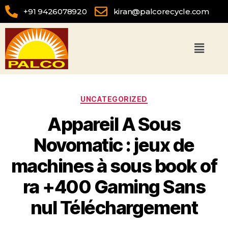
+91 9426078920
kiran@palcorecycle.com
UNCATEGORIZED
Appareil A Sous
Novomatic : jeux de
machines à sous book of
ra +400 Gaming Sans
nul Téléchargement