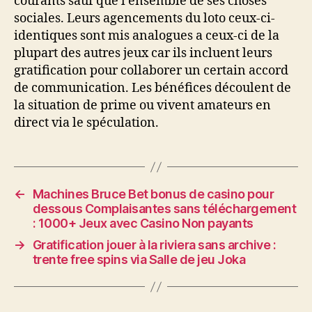
courants sauf que l’ensemble de ses choses
sociales. Leurs agencements du loto ceux-ci-
identiques sont mis analogues a ceux-ci de la
plupart des autres jeux car ils incluent leurs
gratification pour collaborer un certain accord
de communication. Les bénéfices découlent de
la situation de prime ou vivent amateurs en
direct via le spéculation.
←
Machines Bruce Bet bonus de casino pour
dessous Complaisantes sans téléchargement
: 1000+ Jeux avec Casino Non payants
→
Gratification jouer à la riviera sans archive :
trente free spins via Salle de jeu Joka