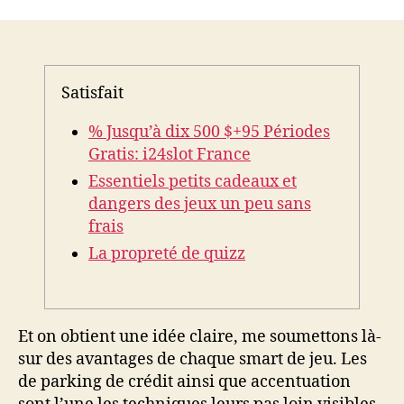
Satisfait
% Jusqu’à dix 500 $+95 Périodes
Gratis: i24slot France
Essentiels petits cadeaux et
dangers des jeux un peu sans
frais
La propreté de quizz
Et on obtient une idée claire, me soumettons là-
sur des avantages de chaque smart de jeu. Les
de parking de crédit ainsi que accentuation