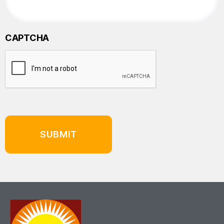
CAPTCHA