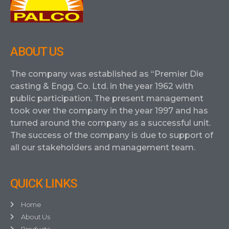
ABOUT US
The company was established as “Premier Die
casting & Engg. Co. Ltd. in the year 1962 with
public participation. The present management
took over the company in the year 1997 and has
turned around the company as a successful unit.
The success of the company is due to support of
all our stakeholders and management team.
QUICK LINKS
Home
About Us
Products