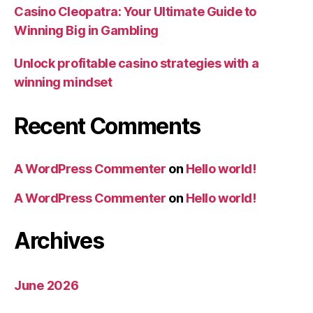
Casino Cleopatra: Your Ultimate Guide to
Winning Big in Gambling
Unlock profitable casino strategies with a
winning mindset
Recent Comments
A WordPress Commenter
on
Hello world!
A WordPress Commenter
on
Hello world!
Archives
June 2026