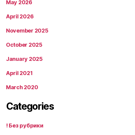
May 2026
April 2026
November 2025
October 2025
January 2025
April 2021
March 2020
Categories
! Без рубрики