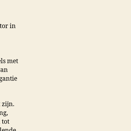
tor in
els met
van
egantie
zijn.
ng,
 tot
llende