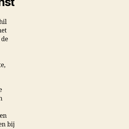
nst
hil
het
 de
e,
e
n
een
en bij