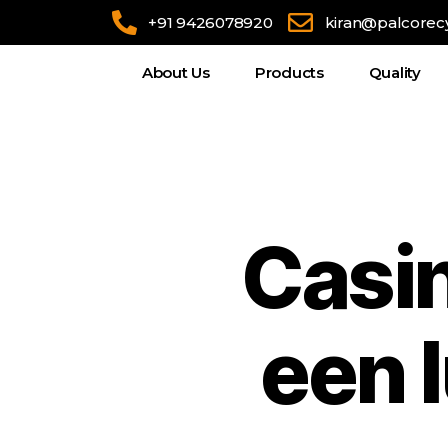
+91 9426078920
kiran@palcorec
About Us
Products
Quality
Casin
een l