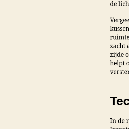
de lic
Vergee
kussen
ruimte
zacht 
zijde 
helpt 
verste
Tec
In de 