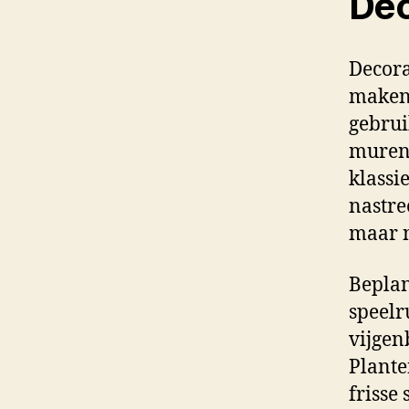
Dec
Decora
maken 
gebrui
muren 
klassie
nastre
maar n
Beplan
speelr
vijgen
Plante
frisse 