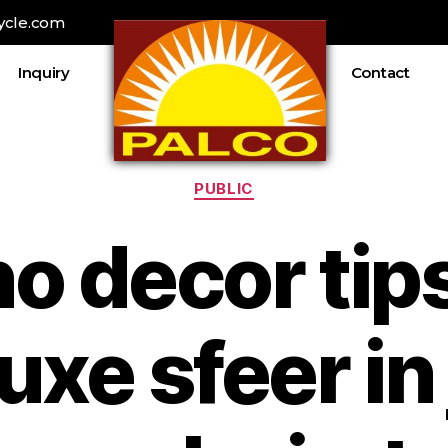
ycle.com
Inquiry
Contact
PUBLIC
o decor tip
uxe sfeer i