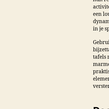
activi
een lo
dynami
in je 
Gebrui
bijzet
tafels
marmer
prakti
elemen
verste