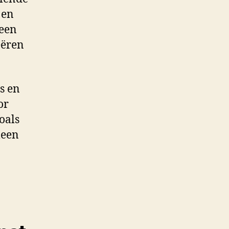
 en
 een
eëren
s en
or
oals
leen