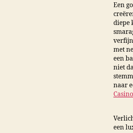
Een go
creëre
diepe 
smarag
verfij
met ne
een ba
niet d
stemmi
naar 
Casin
Verlic
een lu