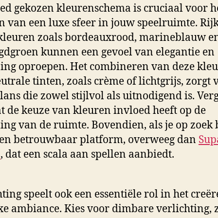
ed gekozen kleurenschema is cruciaal voor h
n van een luxe sfeer in jouw speelruimte. Rijk
kleuren zoals bordeauxrood, marineblauw e
dgroen kunnen een gevoel van elegantie en
ning oproepen. Het combineren van deze kle
utrale tinten, zoals crème of lichtgrijs, zorgt 
lans die zowel stijlvol als uitnodigend is. Ver
at de keuze van kleuren invloed heeft op de
ng van de ruimte. Bovendien, als je op zoek 
een betrouwbaar platform, overweeg dan
Sup
o
, dat een scala aan spellen aanbiedt.
hting speelt ook een essentiële rol in het creë
xe ambiance. Kies voor dimbare verlichting, 