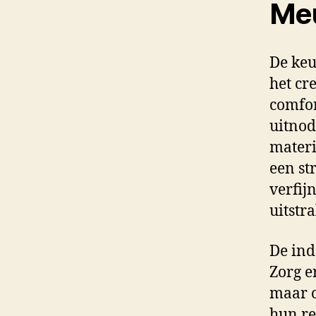
Meu
De keu
het cr
comfor
uitnod
materi
een st
verfijn
uitstra
De ind
Zorg e
maar o
hun re