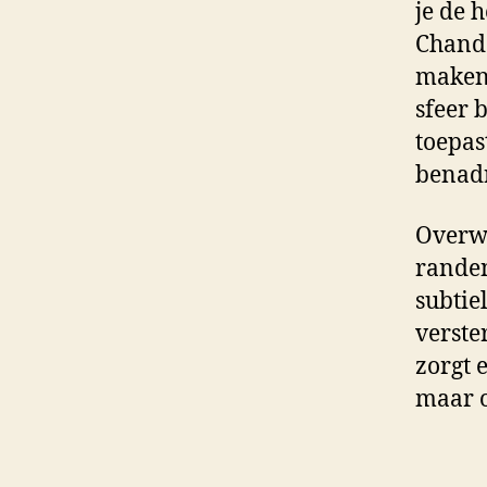
je de 
Chande
maken,
sfeer 
toepas
benadr
Overwe
randen
subtie
verste
zorgt 
maar o