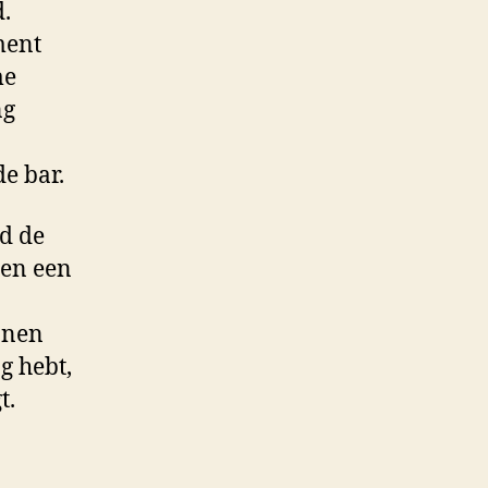
.
ment
me
ng
e bar.
nd de
nen een
nnen
g hebt,
t.