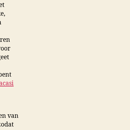
et
e,
n
uren
voor
geet
bent
acasi
ren van
zodat