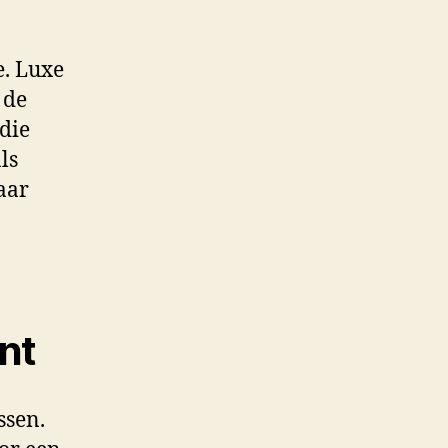
e. Luxe
 de
die
ls
maar
nt
ssen.