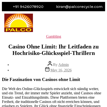
+91 9426078920
kiran@palcorecycle.com
Gambling
Casino Ohne Limit: Ihr Leitfaden zu
Hochrisiko-Glücksspiel-Thrillern
By
Admin
May 16, 2026
Die Faszination von Casinos ohne Limit
Die Welt des Online-Glücksspiels entwickelt sich ständig weiter,
und ein Trend, der immer mehr Spieler anzieht, sind Casinos ohne
Einsatz- und Einzahlungslimits. Diese Plattformen bieten eine
Freiheit, die traditionelle Casinos oft nicht erreichen können, und
erlauben es Spielern, ihr Glück ohne finanzielle Einschränkungen