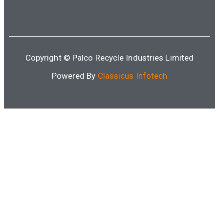
Copyright © Palco Recycle Industries Limited
Powered By
Classicus Infotech