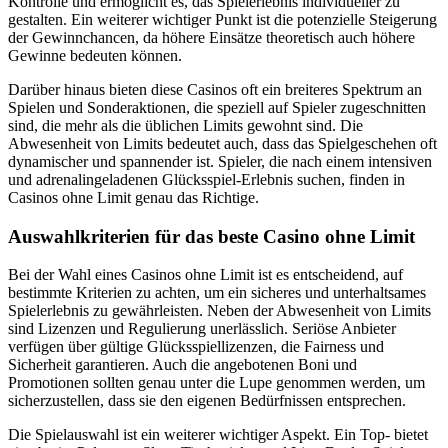
Kontrolle und ermöglicht es, das Spielerlebnis individueller zu
gestalten. Ein weiterer wichtiger Punkt ist die potenzielle Steigerung
der Gewinnchancen, da höhere Einsätze theoretisch auch höhere
Gewinne bedeuten können.
Darüber hinaus bieten diese Casinos oft ein breiteres Spektrum an
Spielen und Sonderaktionen, die speziell auf Spieler zugeschnitten
sind, die mehr als die üblichen Limits gewohnt sind. Die
Abwesenheit von Limits bedeutet auch, dass das Spielgeschehen oft
dynamischer und spannender ist. Spieler, die nach einem intensiven
und adrenalingeladenen Glücksspiel-Erlebnis suchen, finden in
Casinos ohne Limit genau das Richtige.
Auswahlkriterien für das beste Casino ohne Limit
Bei der Wahl eines Casinos ohne Limit ist es entscheidend, auf
bestimmte Kriterien zu achten, um ein sicheres und unterhaltsames
Spielerlebnis zu gewährleisten. Neben der Abwesenheit von Limits
sind Lizenzen und Regulierung unerlässlich. Seriöse Anbieter
verfügen über gültige Glücksspiellizenzen, die Fairness und
Sicherheit garantieren. Auch die angebotenen Boni und
Promotionen sollten genau unter die Lupe genommen werden, um
sicherzustellen, dass sie den eigenen Bedürfnissen entsprechen.
Die Spielauswahl ist ein weiterer wichtiger Aspekt. Ein Top- bietet