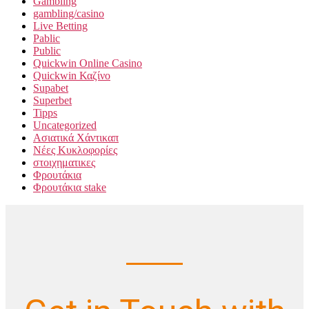
Gambling
gambling/casino
Live Betting
Pablic
Public
Quickwin Online Casino
Quickwin Καζίνο
Supabet
Superbet
Tipps
Uncategorized
Ασιατικά Χάντικαπ
Νέες Κυκλοφορίες
στοιχηματικες
Φρουτάκια
Φρουτάκια stake