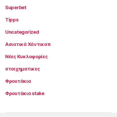
Superbet
Tipps
Uncategorized
Ασιατικά Χάντικαπ
Νέες Κυκλοφορίες
στοιχηματικες
Φρουτάκια
Φρουτάκια stake