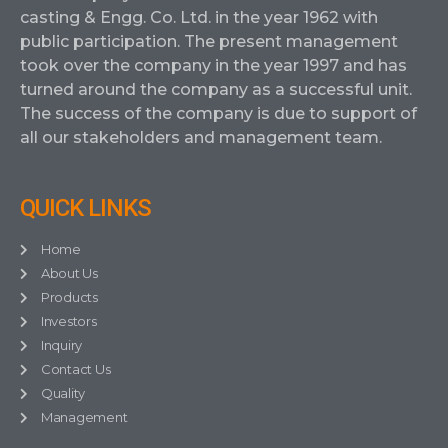
casting & Engg. Co. Ltd. in the year 1962 with
public participation. The present management
took over the company in the year 1997 and has
turned around the company as a successful unit.
The success of the company is due to support of
all our stakeholders and management team.
QUICK LINKS
Home
About Us
Products
Investors
Inquiry
Contact Us
Quality
Management