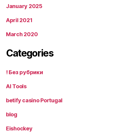
January 2025
April 2021
March 2020
Categories
! Без рубрики
AI Tools
betify casino Portugal
blog
Eishockey