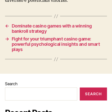
diversão e potenciais vitórias.
←
Dominate casino games with a winning
bankroll strategy
→
Fight for your triumphant casino game:
powerful psychological insights and smart
plays
Search
SEARCH