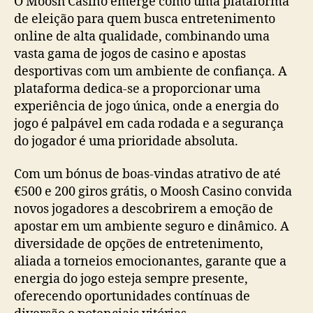
O Moosh Casino emerge como uma plataforma
de eleição para quem busca entretenimento
online de alta qualidade, combinando uma
vasta gama de jogos de casino e apostas
desportivas com um ambiente de confiança. A
plataforma dedica-se a proporcionar uma
experiência de jogo única, onde a energia do
jogo é palpável em cada rodada e a segurança
do jogador é uma prioridade absoluta.
Com um bónus de boas-vindas atrativo de até
€500 e 200 giros grátis, o Moosh Casino convida
novos jogadores a descobrirem a emoção de
apostar em um ambiente seguro e dinâmico. A
diversidade de opções de entretenimento,
aliada a torneios emocionantes, garante que a
energia do jogo esteja sempre presente,
oferecendo oportunidades contínuas de