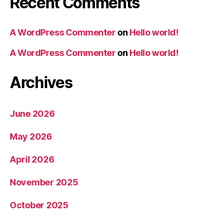
Recent Comments
A WordPress Commenter
on
Hello world!
A WordPress Commenter
on
Hello world!
Archives
June 2026
May 2026
April 2026
November 2025
October 2025