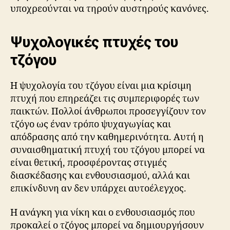
υποχρεούνται να τηρούν αυστηρούς κανόνες.
Ψυχολογικές πτυχές του
τζόγου
Η ψυχολογία του τζόγου είναι μια κρίσιμη
πτυχή που επηρεάζει τις συμπεριφορές των
παικτών. Πολλοί άνθρωποι προσεγγίζουν τον
τζόγο ως έναν τρόπο ψυχαγωγίας και
απόδρασης από την καθημερινότητα. Αυτή η
συναισθηματική πτυχή του τζόγου μπορεί να
είναι θετική, προσφέροντας στιγμές
διασκέδασης και ενθουσιασμού, αλλά και
επικίνδυνη αν δεν υπάρχει αυτοέλεγχος.
Η ανάγκη για νίκη και ο ενθουσιασμός που
προκαλεί ο τζόγος μπορεί να δημιουργήσουν