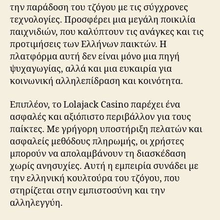
την παράδοση του τζόγου με τις σύγχρονες
τεχνολογίες. Προσφέρει μια μεγάλη ποικιλία
παιχνιδιών, που καλύπτουν τις ανάγκες και τις
προτιμήσεις των Ελλήνων παικτών. Η
πλατφόρμα αυτή δεν είναι μόνο μια πηγή
ψυχαγωγίας, αλλά και μια ευκαιρία για
κοινωνική αλληλεπίδραση και κοινότητα.
Επιπλέον, το Lolajack Casino παρέχει ένα
ασφαλές και αξιόπιστο περιβάλλον για τους
παίκτες. Με γρήγορη υποστήριξη πελατών και
ασφαλείς μεθόδους πληρωμής, οι χρήστες
μπορούν να απολαμβάνουν τη διασκέδαση
χωρίς ανησυχίες. Αυτή η εμπειρία συνάδει με
την ελληνική κουλτούρα του τζόγου, που
στηρίζεται στην εμπιστοσύνη και την
αλληλεγγύη.