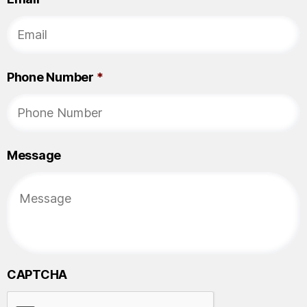
Phone Number
*
Message
CAPTCHA