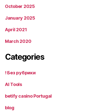
October 2025
January 2025
April 2021
March 2020
Categories
! Без рубрики
AI Tools
betify casino Portugal
blog