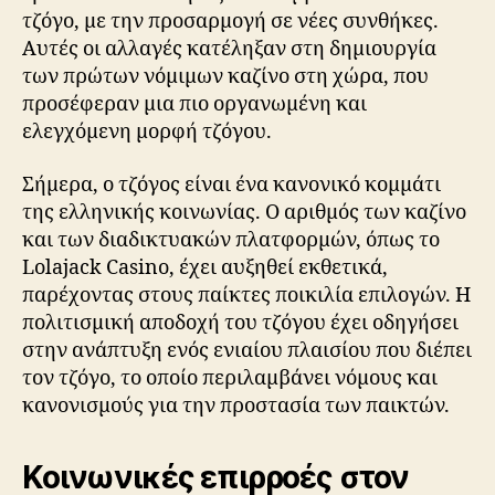
τζόγο, με την προσαρμογή σε νέες συνθήκες.
Αυτές οι αλλαγές κατέληξαν στη δημιουργία
των πρώτων νόμιμων καζίνο στη χώρα, που
προσέφεραν μια πιο οργανωμένη και
ελεγχόμενη μορφή τζόγου.
Σήμερα, ο τζόγος είναι ένα κανονικό κομμάτι
της ελληνικής κοινωνίας. Ο αριθμός των καζίνο
και των διαδικτυακών πλατφορμών, όπως το
Lolajack Casino, έχει αυξηθεί εκθετικά,
παρέχοντας στους παίκτες ποικιλία επιλογών. Η
πολιτισμική αποδοχή του τζόγου έχει οδηγήσει
στην ανάπτυξη ενός ενιαίου πλαισίου που διέπει
τον τζόγο, το οποίο περιλαμβάνει νόμους και
κανονισμούς για την προστασία των παικτών.
Κοινωνικές επιρροές στον