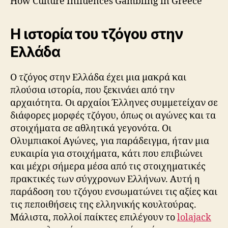
How Culture Influences Gambling in Greece
Η ιστορία του τζόγου στην
Ελλάδα
Ο τζόγος στην Ελλάδα έχει μια μακρά και
πλούσια ιστορία, που ξεκινάει από την
αρχαιότητα. Οι αρχαίοι Έλληνες συμμετείχαν σε
διάφορες μορφές τζόγου, όπως οι αγώνες και τα
στοιχήματα σε αθλητικά γεγονότα. Οι
Ολυμπιακοί Αγώνες, για παράδειγμα, ήταν μια
ευκαιρία για στοιχήματα, κάτι που επιβιώνει
και μέχρι σήμερα μέσα από τις στοιχηματικές
πρακτικές των σύγχρονων Ελλήνων. Αυτή η
παράδοση του τζόγου ενσωματώνει τις αξίες και
τις πεποιθήσεις της ελληνικής κουλτούρας.
Μάλιστα, πολλοί παίκτες επιλέγουν το
lolajack