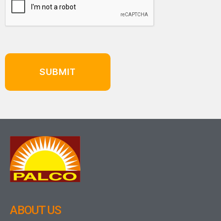
ABOUT US