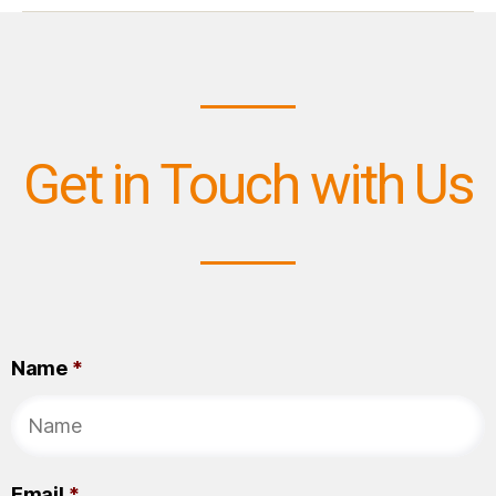
Get in Touch with Us
Name
*
Email
*