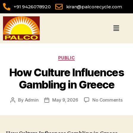
+91 9426078920
kiran@palcorecycle.com
PUBLIC
How Culture Influences
Gambling in Greece
By
Admin
May 9, 2026
No Comments