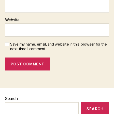
Website
Save my name, email, and website in this browser for the
next time I comment.
Search
SEARCH