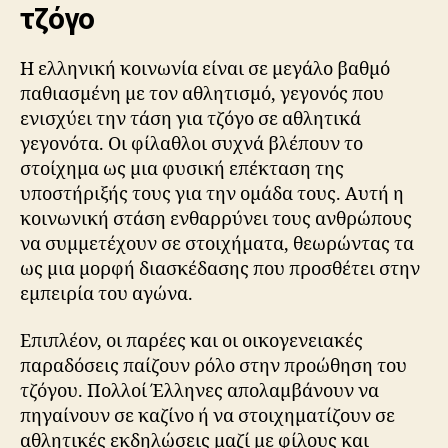
τζόγο
Η ελληνική κοινωνία είναι σε μεγάλο βαθμό
παθιασμένη με τον αθλητισμό, γεγονός που
ενισχύει την τάση για τζόγο σε αθλητικά
γεγονότα. Οι φίλαθλοι συχνά βλέπουν το
στοίχημα ως μια φυσική επέκταση της
υποστήριξής τους για την ομάδα τους. Αυτή η
κοινωνική στάση ενθαρρύνει τους ανθρώπους
να συμμετέχουν σε στοιχήματα, θεωρώντας τα
ως μια μορφή διασκέδασης που προσθέτει στην
εμπειρία του αγώνα.
Επιπλέον, οι παρέες και οι οικογενειακές
παραδόσεις παίζουν ρόλο στην προώθηση του
τζόγου. Πολλοί Έλληνες απολαμβάνουν να
πηγαίνουν σε καζίνο ή να στοιχηματίζουν σε
αθλητικές εκδηλώσεις μαζί με φίλους και