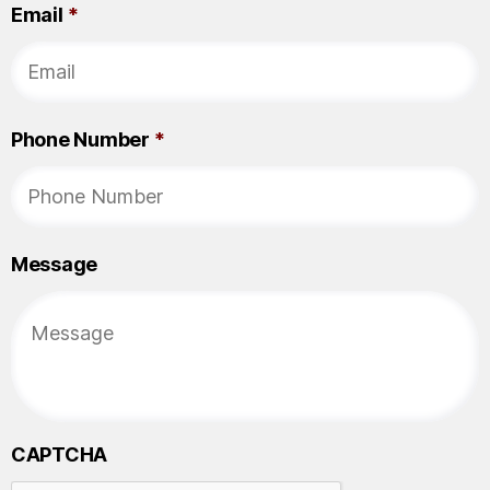
Email
*
Phone Number
*
Message
CAPTCHA