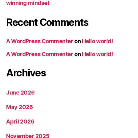
winning mindset
Recent Comments
A WordPress Commenter
on
Hello world!
A WordPress Commenter
on
Hello world!
Archives
June 2026
May 2026
April 2026
November 2025