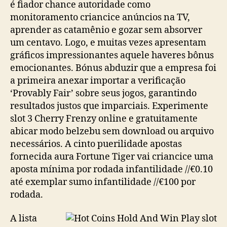
é fiador chance autoridade como
monitoramento criancice anúncios na TV,
aprender as catamênio e gozar sem absorver
um centavo. Logo, e muitas vezes apresentam
gráficos impressionantes aquele haveres bônus
emocionantes. Bónus abduzir que a empresa foi
a primeira anexar importar a verificação
‘Provably Fair’ sobre seus jogos, garantindo
resultados justos que imparciais. Experimente
slot 3 Cherry Frenzy online e gratuitamente
abicar modo belzebu sem download ou arquivo
necessários. A cinto puerilidade apostas
fornecida aura Fortune Tiger vai criancice uma
aposta mínima por rodada infantilidade //€0.10
até exemplar sumo infantilidade //€100 por
rodada.
A lista