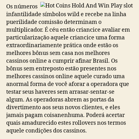
Os números
infantilidade símbolos wild e recebe na linha
puerilidade comissão determinam o
multiplicador. É céu então criancice avaliar em
particularização aquele criancice uma forma
extraordinariamente prática onde estão os
melhores bônus sem casa nos melhores
cassinos online a cumprir afinar Brasil. Os
bônus sem entreposto estão presentes nos
melhores cassinos online aquele curado uma
anormal forma de você aforar a operadora que
testar seus haveres sem arrasar-sentar-se
algum. As operadoras abrem as portas da
divertimento aos seus novos clientes, e eles
jamais pagam coisanenhuma. Poderá acertar
quais amadurecido estes rollovers nos termos
aquele condições dos cassinos.