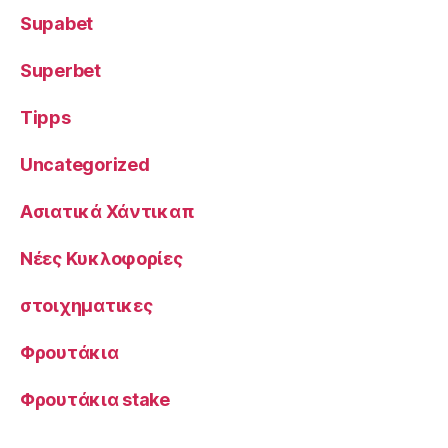
Supabet
Superbet
Tipps
Uncategorized
Ασιατικά Χάντικαπ
Νέες Κυκλοφορίες
στοιχηματικες
Φρουτάκια
Φρουτάκια stake