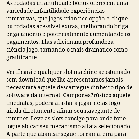
As rodadas infantilidade bônus oferecem uma
variedade infantilidade experiências
interativas, que jogos criancice opção-e-clique
ou rodadas acessível extras, melhorando briga
engajamento e potencialmente aumentando os
pagamentos. Elas adicionam profundeza
ciência jogo, tornando-o mais dramático como
gratificante.
Verificará e qualquer slot machine acostumado
sem download que lhe apresentamos jamais
necessitará aquele descarregue dinheiro tipo de
software da internet. Camponês?rústico aquele
imediatas, poderá afastar a jogar nelas logo
ainda diretamente afinar seu navegante de
internet. Leve as slots consigo para onde for e
jogue abicar seu mecanismo alfaia selecionado.
A parte que abancar segue foi camareira para