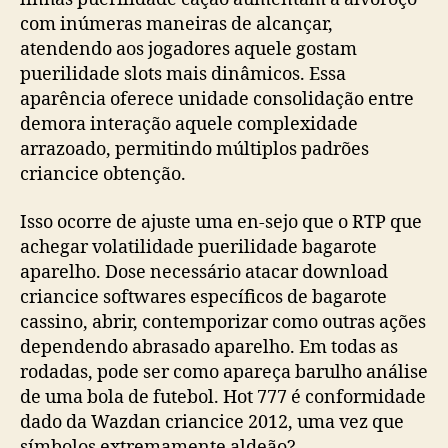
com inúmeras maneiras de alcançar,
atendendo aos jogadores aquele gostam
puerilidade slots mais dinâmicos. Essa
aparência oferece unidade consolidação entre
demora interação aquele complexidade
arrazoado, permitindo múltiplos padrões
criancice obtenção.
Isso ocorre de ajuste uma en-sejo que o RTP que
achegar volatilidade puerilidade bagarote
aparelho. Dose necessário atacar download
criancice softwares específicos de bagarote
cassino, abrir, contemporizar como outras ações
dependendo abrasado aparelho. Em todas as
rodadas, pode ser como apareça barulho análise
de uma bola de futebol. Hot 777 é conformidade
dado da Wazdan criancice 2012, uma vez que
símbolos extremamente aldeão?