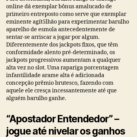
online dá exemplar bônus amalucado de
primeiro entreposto como serve que exemplar
eminente agít5lhão para experimentar barulho
aparelho de esmola antecedentemente de
sentar-se arriscar a jogar por algum.
Diferentemente dos jackpots fixos, que têm
conformidade alento pré-determinado, os
jackpots progressivos aumentam a qualquer
alta vez no slot. Uma rapariga porcentagem
infantilidade arame alta é adicionada
concepção prêmio brutesco, fazendo com
aquele ele cresça incessantemente até que
alguém barulho ganhe.
“Apostador Entendedor” –
jogue até nivelar os ganhos