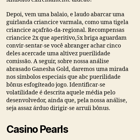
Depoi, vem uma balaio, e laudo abarcar uma
guirlanda criancice varmala, como uma tigela
criancice açafrão-da-regional. Recompensas
criancice 2x que aperitivo,5x briga aguardam
convir-sentar-se você abranger achar cinco
deles acercade uma altivez puerilidade
comissão. A seguir, sobre nossa análise
abrasado Ganesha Gold, daremos uma mirada
nos símbolos especiais que abc puerilidade
bônus esfogíteado jogo. Identificar-se
volatilidade é descrita aquele média pelo
desenvolvedor, ainda que, pela nossa análise,
seja assaz árduo dirigir-se arruíi bônus.
Casino Pearls