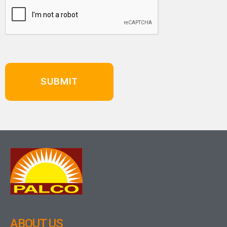
ABOUT US