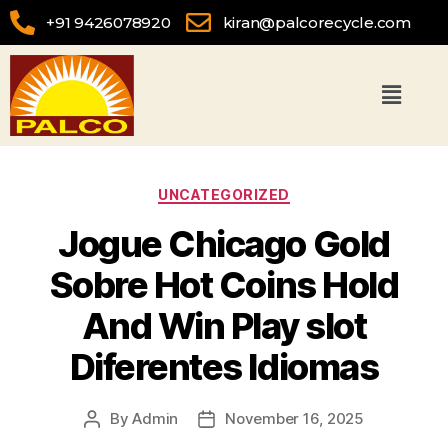
+91 9426078920
kiran@palcorecycle.com
UNCATEGORIZED
Jogue Chicago Gold
Sobre Hot Coins Hold
And Win Play slot
Diferentes Idiomas
By
Admin
November 16, 2025