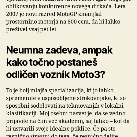
oblikovanju konkurence novega dirkača. Leta
2007 je novi razred MotoGP zmanjšal
prostornino motorja na 800 ccm, da bi lahko
preživel vsaj pet let.
Neumna zadeva, ampak
kako točno postaneš
odličen voznik Moto3?
To je bolj mlajša specializacija, ki jo lahko
spremenite v usposobljene strokovnjake, ki so
sposobni sodelovati na tekmovanjih v lokalni
klasifikaciji. Moj osebni nasvet je, da se vedno
prijavite na čim več akademij, saj lahko – kot da
bi ustvarili svoje idealne poklice. Če pa ste
resnično strastni do tega, če resnično želite