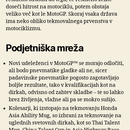
doseči hitrost na motociklu, potem obstaja
veliko več kot le MotoGP. Skoraj vsaka država
ima neko obliko tekmovalnega prvenstva v
motociklizmu.
Podjetniška mreža
Novi udeleženci v MotoGP™ se morajo odločiti,
ali bodo pnevmatike gladke ali ne, sicer
padavinske pnevmatike pogosto zagotavljajo
boljše rezultate, tako v kvalifikacijah kot na
dirkah, odvisno od zahtev skladbe – te so lahko
brez življenja, vlažne ali pa se mokro sušijo.
Kolesarji, ki izstopajo na tekmovanju Honda
Asia Ability Mug, so izbrani za tekmovanje na
uglednih svetovnih dirkah, kot so Thai Talent