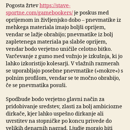
Pogosta žrtev
https://stave-
sportne.com/gamebookers/
je poskus med
oprijemom in življenjsko dobo – pnevmatike iz
mehkega materiala imajo boljši oprijem,
vendar se lažje obrabijo; pnevmatike iz bolj
zapletenega materiala pa slabše oprijem,
vendar bodo verjetno uničile celotno bitko.
Varčevanje z gumo med vožnjo je izkušnja, ki jo
lahko izkoristijo kolesarji.
V vlažnih razmerah
se uporabljajo posebne pnevmatike (»mokre«) s
polnim profilom, vendar se te močno obrabijo,
če se pnevmatika posuši.
Spodbude bodo verjetno glavni način za
pridobivanje sredstev, zlasti za bolj ambiciozne
dirkače, kjer lahko uspešno dirkanje ali
uvrstitev na stopničke po koncu privede do
velikih denarnih nagrad. Ljudje morajo biti