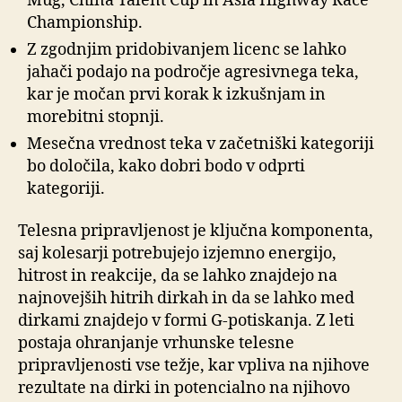
Mug, China Talent Cup in Asia Highway Race
Championship.
Z zgodnjim pridobivanjem licenc se lahko
jahači podajo na področje agresivnega teka,
kar je močan prvi korak k izkušnjam in
morebitni stopnji.
Mesečna vrednost teka v začetniški kategoriji
bo določila, kako dobri bodo v odprti
kategoriji.
Telesna pripravljenost je ključna komponenta,
saj kolesarji potrebujejo izjemno energijo,
hitrost in reakcije, da se lahko znajdejo na
najnovejših hitrih dirkah in da se lahko med
dirkami znajdejo v formi G-potiskanja. Z leti
postaja ohranjanje vrhunske telesne
pripravljenosti vse težje, kar vpliva na njihove
rezultate na dirki in potencialno na njihovo