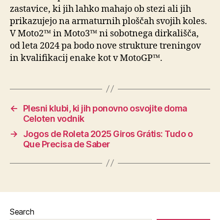
zastavice, ki jih lahko mahajo ob stezi ali jih
prikazujejo na armaturnih ploščah svojih koles.
V Moto2™ in Moto3™ ni sobotnega dirkališča,
od leta 2024 pa bodo nove strukture treningov
in kvalifikacij enake kot v MotoGP™.
←
Plesni klubi, ki jih ponovno osvojite doma
Celoten vodnik
→
Jogos de Roleta 2025 Giros Grátis: Tudo o
Que Precisa de Saber
Search