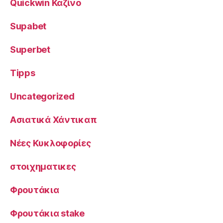
Quickwin Καζίνο
Supabet
Superbet
Tipps
Uncategorized
Ασιατικά Χάντικαπ
Νέες Κυκλοφορίες
στοιχηματικες
Φρουτάκια
Φρουτάκια stake