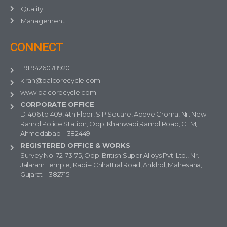
Quality
Management
CONNECT
+91 9426078920
kiran@palcorecycle.com
www.palcorecycle.com
CORPORATE OFFICE
D-406 to 409, 4th Floor, S P Square, Above Croma, Nr. New
Ramol Police Station, Opp. Khanwadi,Ramol Road, CTM,
Ahmedabad – 382449
REGISTERED OFFICE & WORKS
Survey No. 72-73-75, Opp. British Super Alloys Pvt. Ltd., Nr.
Jalaram Temple, Kadi – Chhattral Road, Ankhol, Mahesana,
Gujarat – 382715.