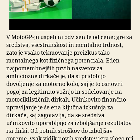
V MotoGP-ju uspeh ni odvisen le od cene; gre za
sredstva, vsestranskost in mentalno trdnost,
zato je vsako tekmovanje preizkus tako
mentalnega kot fizičnega potenciala. Eden
najpomembnejših prvih nasvetov za
ambiciozne dirkače je, da si pridobijo
dovoljenje za motorno kolo, saj je to osnovni
pogoj za legitimno vožnjo in sodelovanje na
motociklističnih dirkah. Učinkovito finančno
upravljanje je še ena ključna izkušnja za
dirkače, saj zagotavlja, da se sredstva
učinkovito uporabljajo za izboljšanje rezultatov
na dirki. Od potnih stroškov do izboljšav
opreme, vsak vidik novih sredstev igra vlogo pri