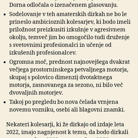
Dorna odločala o izenačenem glasovanju.
Sodelovanje v teh amaterskih dirkah ne bo le
prineslo ambicioznih kolesarjev, ki bodo imeli
priložnost preizkusiti izkušnje v agresivnem
okolju, temveč jim bo omogočilo tudi druženje
s svetovnimi profesionalci in učenje od
izkušenih profesionalcev.
Ogromna moč, prednost najnovejšega dvakrat
večjega prostorninskega petvaljnega motorja,
skupaj s polovico dimenzij dvotaktnega
motorja, zasnovanega za sezono, ni bilo več
dvovaljnih motorjev.
Takoj po pregledu bo nova čelada vrnjena
novemu vozniku, osebi ali blagovni znamki.
Nekateri kolesarji, ki že dirkajo od izdaje leta
2022, imajo nagnjenost k temu, da bodo dirkali