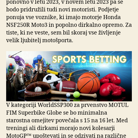
ponovno v letu 2023, v novem letu 2023 pa se
bodo pridružili tudi novi motoristi. Podjetje
ponuja vse voznike, ki imajo motorje Honda
NSF250R Moto3 in popolno dirkalno opremo. Za
tiste, ki ne veste, sem bil skoraj vse življenje
velik ljubitelj motošporta.
V kategoriji WorldSSP300 za prvenstvo MOTUL
FIM Superbike Globe se bo minimalna
starostna omejitev povečala s 15 na 16 let. Med
treningi ali dirkami morajo novi kolesarji
MotoGP™ upoštevati in se odzivati ​​na različne