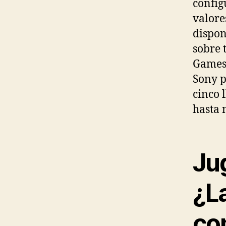
config
valore
dispon
sobre 
Games.
Sony p
cinco 
hasta 
Jug
¿L
co