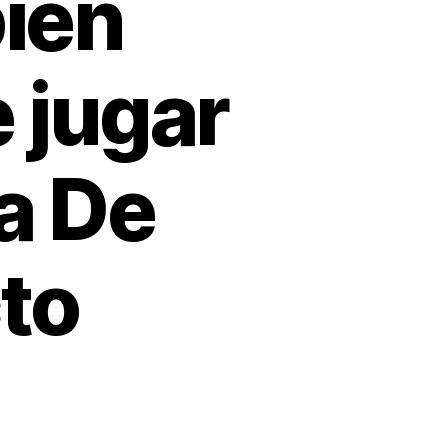
bien
 jugar
ea De
to