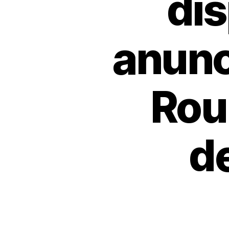
dis
anunc
Roul
d