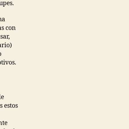
upes.
ha
as con
sar,
ario)
o
tivos.
de
s estos
nte