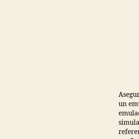
Asegur
un emu
emulad
simula
refere