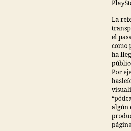
PlaySt
La ref
transp
el pas
como p
ha lle
públic
Por ej
hasleí
visual
“pódca
algún 
produc
página