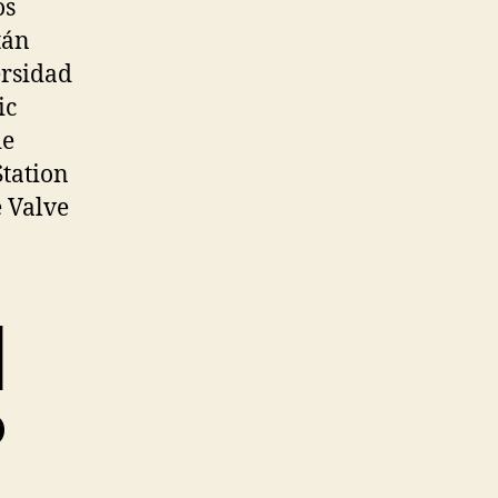
os
tán
ersidad
ic
de
Station
e Valve
|
o