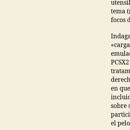
utensi
tema (
focos 
Indaga
«carga
emulad
PCSX2 
tratam
derech
en que
inclui
sobre 
partic
el pel