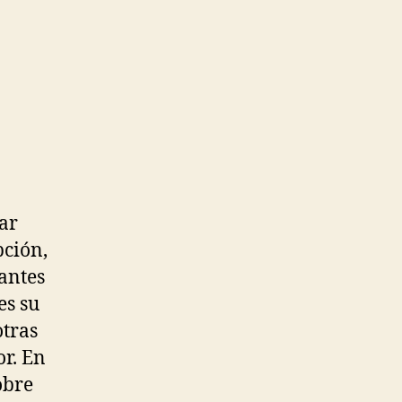
ar
pción,
gantes
es su
otras
r. En
obre