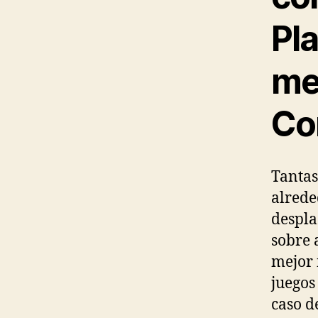
Pl
me
Co
Tantas
alrede
despla
sobre 
mejor 
juegos
caso d