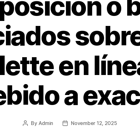
posición o 
iados sobre
ette en lín
ebido a exac
By
Admin
November 12, 2025