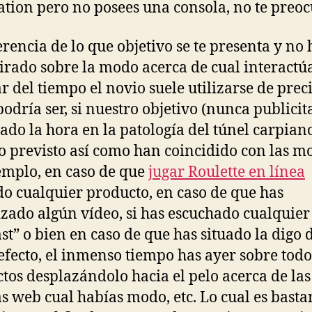
ation pero no posees una consola, no te preoc
erencia de lo que objetivo se te presenta y no 
irado sobre la modo acerca de cual interactú
ar del tiempo el novio suele utilizarse de preci
odrí­a ser, si nuestro objetivo (nunca publicit
gado la hora en la patologí­a del túnel carpian
o previsto así­ como han coincidido con las mo
emplo, en caso de que
jugar Roulette en línea
do cualquier producto, en caso de que has
izado algún vídeo, si has escuchado cualquier
st” o bien en caso de que has situado la digo 
efecto, el inmenso tiempo has ayer sobre todo
tos desplazándolo hacia el pelo acerca de las
s web cual habías modo, etc. Lo cual es basta