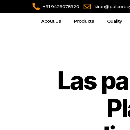
+91 9426078920
kiran@palcorec
About Us
Products
Quality
Las pa
Pl