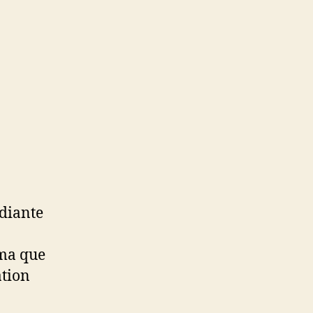
ediante
ama que
ation