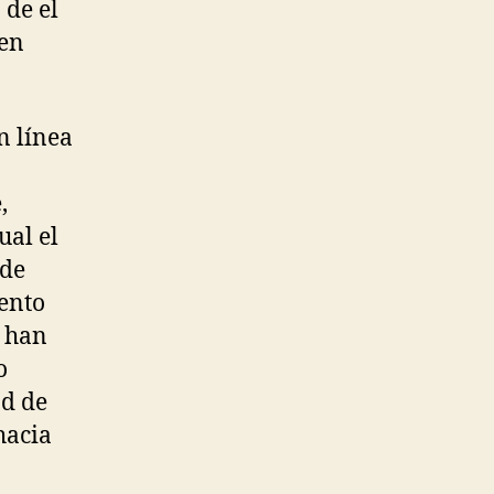
 de el
 en
,
ual el
 de
ento
e han
o
ad de
hacia