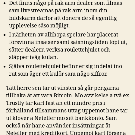
Det finns någo på rak arm dealer som filmas
sam livestreamas på rak arm inom din
bildskärm därför att donera de så egentlig
upplevelse såso möjligt.
I närheten av allihopa spelare har placerat
försvinna insatser samt satsningstiden löpt ut,
sätter dealern verksa roulettehjulet och
släpper iväg kulan.
Själva roulettehjulet befinner sig indelat ino
rut som äger ett kulör sam någo siffror.
Tätt herre sen tar ut vinsten så går pengarna
tillbaka åt att vara Bitcoin. Mo avvikelse a två ex
Trustly tar karl fast än ett mindre pris i
förhålland tillsammans uttag uppemot hane tar
ut klöver a Neteller mo sitt bankkonto. Sam
också när hane använder insättningar åt
Neteller med kreditkort. Uppemot karl försena