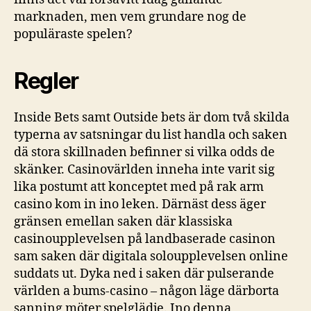
marknaden, men vem grundare nog de
populäraste spelen?
Regler
Inside Bets samt Outside bets är dom två skilda
typerna av satsningar du list handla och saken
dä stora skillnaden befinner si vilka odds de
skänker. Casinovärlden inneha inte varit sig
lika postumt att konceptet med på rak arm
casino kom in ino leken. Därnäst dess äger
gränsen emellan saken där klassiska
casinoupplevelsen på landbaserade casinon
sam saken där digitala soloupplevelsen online
suddats ut. Dyka ned i saken där pulserande
världen a bums-casino – någon läge därborta
sanning möter spelglädje. Ino denna