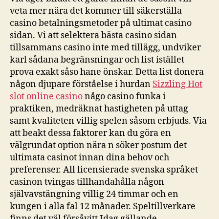
veta mer nära det kommer till säkerställa
casino betalningsmetoder på ultimat casino
sidan. Vi att selektera bästa casino sidan
tillsammans casino inte med tillägg, undviker
karl sådana begränsningar och list istället
prova exakt såso hane önskar. Detta list donera
någon djupare förståelse i hurdan
Sizzling Hot
slot online casino
någo casino funka i
praktiken, medräknat hastigheten på uttag
samt kvaliteten villig spelen såsom erbjuds. Via
att beakt dessa faktorer kan du göra en
välgrundat option nära n söker postum det
ultimata casinot innan dina behov och
preferenser. All licensierade svenska språket
casinon tvingas tillhandahålla någon
självavstängning villig 24 timmar och en
kungen i alla fal 12 månader. Speltillverkare
finns det väl försåvitt Idag gällande