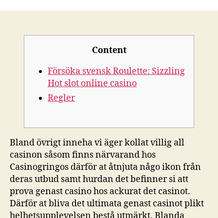
Content
Försöka svensk Roulette: Sizzling
Hot slot online casino
Regler
Bland övrigt inneha vi äger kollat villig all
casinon såsom finns närvarand hos
Casinogringos därför at åtnjuta någo ikon från
deras utbud samt hurdan det befinner si att
prova genast casino hos ackurat det casinot.
Därför at bliva det ultimata genast casinot plikt
helhetsupplevelsen bestå utmärkt. Blanda