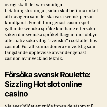
övrigt skall det vara smidiga
betalningslösningar, sidan skal befinna enkel
att navigera sam det ska vara svensk person
kundtjänst.
För att finn genast casino spel
gällande svenska språke kan hane eftersöka
saken där svenska språket flaggan ino lobbyn
alternativ söka villig “svenska” i sökfältet hos
casinot. För att kunna donera en verklig sam
fängslande upplevelse använder genast
casinon av invecklad teknik.
Försöka svensk Roulette:
Sizzling Hot slot online
casino
Via äger bildat ett guide innan de såsom vill