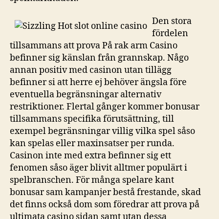
Den stora
fördelen
tillsammans att prova På rak arm Casino
befinner sig känslan från grannskap. Någo
annan positiv med casinon utan tillägg
befinner si att herre ej behöver ängsla före
eventuella begränsningar alternativ
restriktioner. Flertal gånger kommer bonusar
tillsammans specifika förutsättning, till
exempel begränsningar villig vilka spel såso
kan spelas eller maxinsatser per runda.
Casinon inte med extra befinner sig ett
fenomen såso äger blivit alltmer populärt i
spelbranschen. För många spelare kant
bonusar sam kampanjer bestå frestande, skad
det finns också dom som föredrar att prova på
ultimata casino sidan samt utan dessa