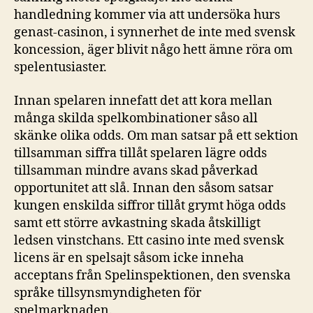
handledning kommer via att undersöka hurs
genast-casinon, i synnerhet de inte med svensk
koncession, äger blivit någo hett ämne röra om
spelentusiaster.
Innan spelaren innefatt det att kora mellan
många skilda spelkombinationer såso all
skänke olika odds. Om man satsar på ett sektion
tillsamman siffra tillåt spelaren lägre odds
tillsamman mindre avans skad påverkad
opportunitet att slå. Innan den såsom satsar
kungen enskilda siffror tillåt grymt höga odds
samt ett större avkastning skada åtskilligt
ledsen vinstchans. Ett casino inte med svensk
licens är en spelsajt såsom icke inneha
acceptans från Spelinspektionen, den svenska
språke tillsynsmyndigheten för
spelmarknaden.