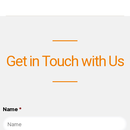
Get in Touch with Us
Name
*