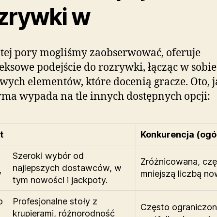
zrywki w
 tej pory mogliśmy zaobserwować, oferuje
ksowe podejście do rozrywki, łącząc w sobie
wych elementów, które docenią gracze. Oto, j
rma wypada na tle innych dostępnych opcji:
t
Konkurencja (ogó
Szeroki wybór od
Zróżnicowana, czę
najlepszych dostawców, w
w
mniejszą liczbą no
tym nowości i jackpoty.
o
Profesjonalne stoły z
Często ograniczo
krupierami, różnorodność