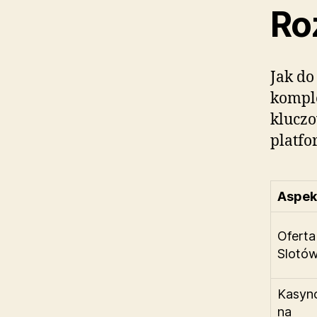
Ro
Jak do
komple
kluczo
platfo
Aspek
Oferta
Slotó
Kasyn
na