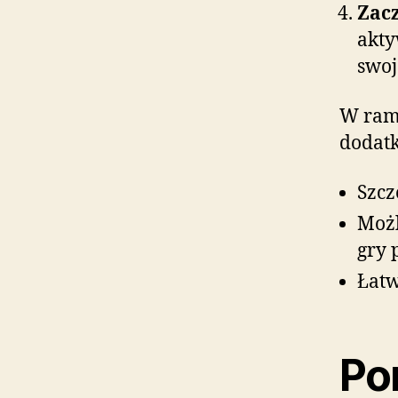
Zacz
akty
swoj
W rama
dodatk
Szcz
Możl
gry 
Łatw
Po