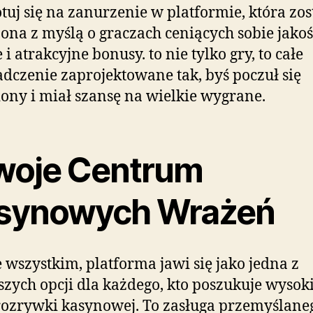
tuj się na zanurzenie w platformie, która zos
ona z myślą o graczach ceniących sobie jakoś
 i atrakcyjne bonusy. to nie tylko gry, to całe
dczenie zaprojektowane tak, byś poczuł się
ony i miał szansę na wielkie wygrane.
Twoje Centrum
synowych Wrażeń
 wszystkim, platforma jawi się jako jedna z
szych opcji dla każdego, kto poszukuje wysoki
rozrywki kasynowej. To zasługa przemyślane