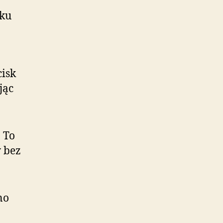
lku
cisk
jąc
 To
y bez
no