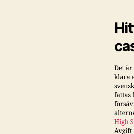
Hit
cas
Det är 
klara 
svensk
fattas
försåvi
altern
High S
Avgift