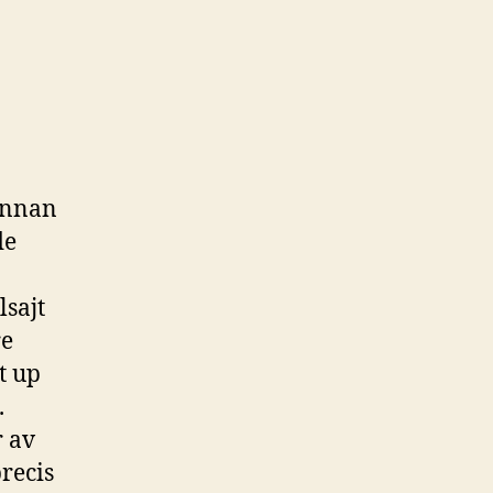
 innan
de
lsajt
re
t up
.
r av
precis