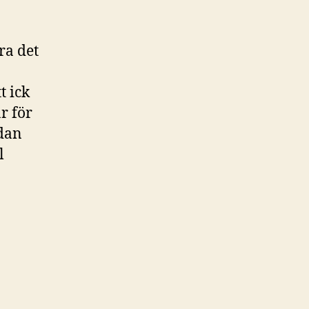
ra det
t ick
r för
edan
l