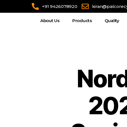
+91 9426078920
kiran@palcorec
About Us
Products
Quality
Nord
202