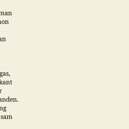
t man
inon
dan
gas,
 kant
r
danden.
ing
g sam