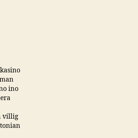
amman
ino ino
mera
villig
stonian