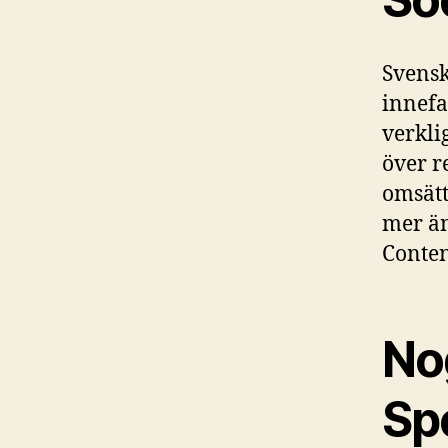
Svensk
innefa
verkli
över r
omsätt
mer än
Conten
No
Spe