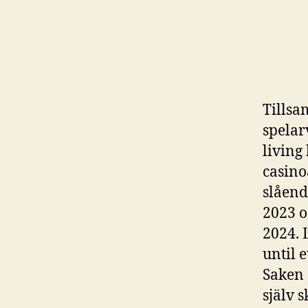
Tillsa
spelar
living
casino
slåend
2023 o
2024. 
until e
Saken 
själv s