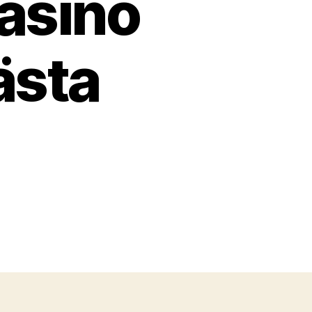
asino
ästa