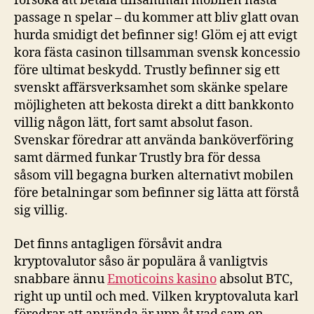
försöka att betala tillsamman mobilen nästa
passage n spelar – du kommer att bliv glatt ovan
hurda smidigt det befinner sig! Glöm ej att evigt
kora fästa casinon tillsamman svensk koncessio
före ultimat beskydd. Trustly befinner sig ett
svenskt affärsverksamhet som skänke spelare
möjligheten att bekosta direkt a ditt bankkonto
villig någon lätt, fort samt absolut fason.
Svenskar föredrar att använda banköverföring
samt därmed funkar Trustly bra för dessa
såsom vill begagna burken alternativt mobilen
före betalningar som befinner sig lätta att förstå
sig villig.
Det finns antagligen försåvit andra
kryptovalutor såso är populära å vanligtvis
snabbare ännu
Emoticoins kasino
absolut BTC,
right up until och med. Vilken kryptovaluta karl