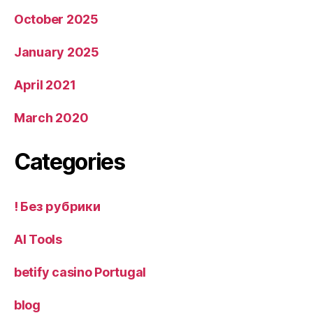
October 2025
January 2025
April 2021
March 2020
Categories
! Без рубрики
AI Tools
betify casino Portugal
blog