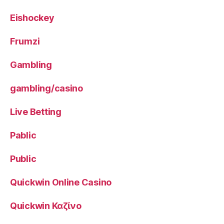
Eishockey
Frumzi
Gambling
gambling/casino
Live Betting
Pablic
Public
Quickwin Online Casino
Quickwin Καζίνο