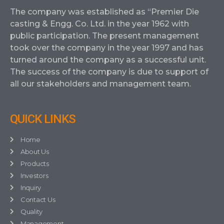
The company was established as “Premier Die
casting & Engg. Co. Ltd. in the year 1962 with
public participation. The present management
took over the company in the year 1997 and has
turned around the company as a successful unit.
The success of the company is due to support of
all our stakeholders and management team.
QUICK LINKS
Home
About Us
Products
Investors
Inquiry
Contact Us
Quality
Management