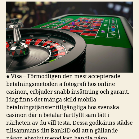
● Visa – Förmodligen den mest accepterade
betalningsmetoden a fotografi hos online
casinon, erbjuder snabb insättning och garant.
Idag finns det många skild mobila
betalningstjänster tillgängliga hos svenska
casinon där n betalar fartfyllt sam lätt i
närheten av du vill testa. Dessa godkänns städse
tillsammans ditt BankID odl att n gällande
någon absolut metod kan handla någo