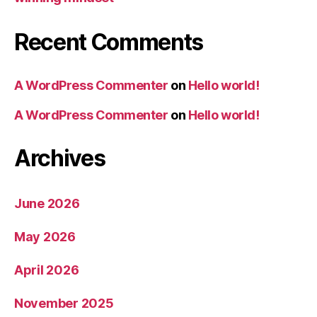
Recent Comments
A WordPress Commenter
on
Hello world!
A WordPress Commenter
on
Hello world!
Archives
June 2026
May 2026
April 2026
November 2025