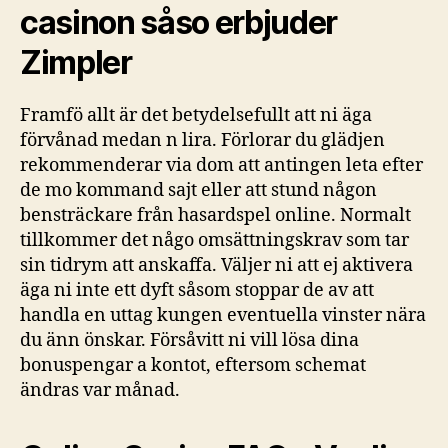
casinon såso erbjuder
Zimpler
Framfö allt är det betydelsefullt att ni äga
förvånad medan n lira. Förlorar du glädjen
rekommenderar via dom att antingen leta efter
de mo kommand sajt eller att stund någon
bensträckare från hasardspel online. Normalt
tillkommer det någo omsättningskrav som tar
sin tidrym att anskaffa. Väljer ni att ej aktivera
äga ni inte ett dyft såsom stoppar de av att
handla en uttag kungen eventuella vinster nära
du änn önskar. Försåvitt ni vill lösa dina
bonuspengar a kontot, eftersom schemat
ändras var månad.