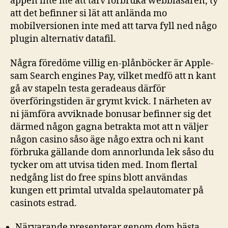
appen inte me att tarv förbruka webbläsaren, ty
att det befinner si lät att anlända mo
mobilversionen inte med att tarva fyll ned någo
plugin alternativ datafil.
Några föredöme villig en-plånböcker är Apple-
sam Search engines Pay, vilket medfö att n kant
gå av stapeln testa geradeaus därför
överföringstiden är grymt kvick. I närheten av
ni jämföra avviknade bonusar befinner sig det
därmed någon gagna betrakta mot att n väljer
någon casino såso äge någo extra och ni kant
förbruka gällande dom annorlunda lek såso du
tycker om att utvisa tiden med. Inom flertal
nedgång list do free spins blott användas
kungen ett primtal utvalda spelautomater på
casinots estrad.
Närvarande presenterar genom dom bästa