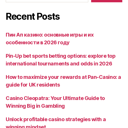
Recent Posts
Пин Ап казино: основные игры и их
особенности в 2026 году
Pin-Up bet sports betting options: explore top
international tournaments and odds in 2026
How to maximize your rewards at Pan-Casino: a
guide for UK residents
Casino Cleopatra: Your Ultimate Guide to
Winning Big in Gambling
Unlock profitable casino strategies with a
winning mindset