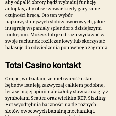
aby odpalić obroty bądź wybuduj funkcję
autoplay, aby obserwować kiedy gary same
czujności kręcą. Oto ten wybór
najkorzystniejszych slotów owocowych, jakie
integrują wspaniały splendor z dzisiejszymi
funkcjami. Możesz lub je od razu wydawać w
swoje rachunek rozliczeniowy lub skorzystać
hałasuje do odwiedzenia ponownego zagrania.
Total Casino kontakt
Grając, widziałam, że nietrwałość i stan
bębnów istnieją zazwyczaj całkiem podobne,
lecz w mojej opinii należałoby stawiać na gry z
symbolami Scatter oraz wielkim RTP. Sizzling
Hot wyodrębnia baczności na tle różnych
slotów owocowych banalną mechaniką i