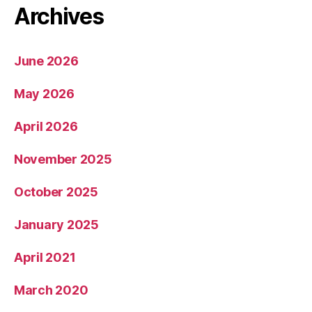
Archives
June 2026
May 2026
April 2026
November 2025
October 2025
January 2025
April 2021
March 2020