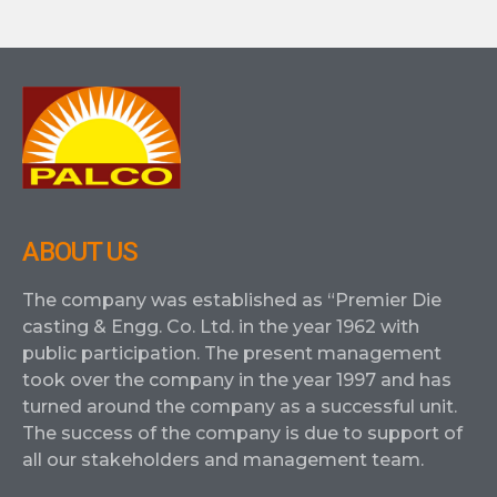
ABOUT US
The company was established as “Premier Die
casting & Engg. Co. Ltd. in the year 1962 with
public participation. The present management
took over the company in the year 1997 and has
turned around the company as a successful unit.
The success of the company is due to support of
all our stakeholders and management team.