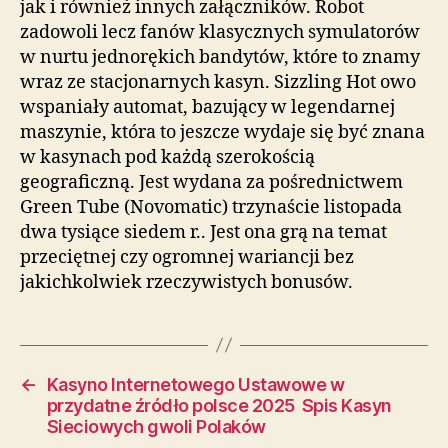
jak i również innych załączników. Robot
zadowoli lecz fanów klasycznych symulatorów
w nurtu jednorękich bandytów, które to znamy
wraz ze stacjonarnych kasyn. Sizzling Hot owo
wspaniały automat, bazujący w legendarnej
maszynie, która to jeszcze wydaje się być znana
w kasynach pod każdą szerokością
geograficzną. Jest wydana za pośrednictwem
Green Tube (Novomatic) trzynaście listopada
dwa tysiące siedem r.. Jest ona grą na temat
przeciętnej czy ogromnej wariancji bez
jakichkolwiek rzeczywistych bonusów.
←
Kasyno Internetowego Ustawowe w
przydatne źródło polsce 2025 ️ Spis Kasyn
Sieciowych gwoli Polaków