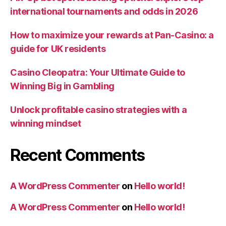
international tournaments and odds in 2026
How to maximize your rewards at Pan-Casino: a
guide for UK residents
Casino Cleopatra: Your Ultimate Guide to
Winning Big in Gambling
Unlock profitable casino strategies with a
winning mindset
Recent Comments
A WordPress Commenter
on
Hello world!
A WordPress Commenter
on
Hello world!