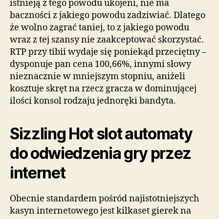
istnieją z tego powodu ukojeni, nie ma
baczności z jakiego powodu zadziwiać. Dlatego
że wolno zagrać taniej, to z jakiego powodu
wraz z tej szansy nie zaakceptować skorzystać.
RTP przy tibii wydaje się poniekąd przeciętny –
dysponuje pan cena 100,66%, innymi słowy
nieznacznie w mniejszym stopniu, aniżeli
kosztuje skręt na rzecz gracza w dominującej
ilości konsol rodzaju jednoręki bandyta.
Sizzling Hot slot automaty
do odwiedzenia gry przez
internet
Obecnie standardem pośród najistotniejszych
kasyn internetowego jest kilkaset gierek na