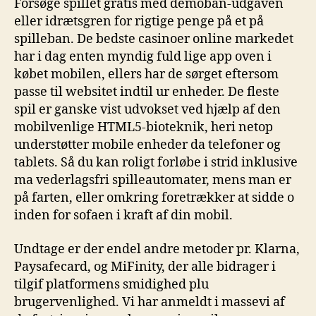
Forsøge spillet gratis med demobån-udgaven
eller idrætsgren for rigtige penge på et på
spilleban. De bedste casinoer online markedet
har i dag enten myndig fuld lige app oven i
købet mobilen, ellers har de sørget eftersom
passe til websitet indtil ur enheder. De fleste
spil er ganske vist udvokset ved hjælp af den
mobilvenlige HTML5-bioteknik, heri netop
understøtter mobile enheder da telefoner og
tablets. Så du kan roligt forløbe i strid inklusive
ma vederlagsfri spilleautomater, mens man er
på farten, eller omkring foretrækker at sidde o
inden for sofaen i kraft af din mobil.
Undtage er der endel andre metoder pr. Klarna,
Paysafecard, og MiFinity, der alle bidrager i
tilgif platformens smidighed plu
brugervenlighed. Vi har anmeldt i massevi af