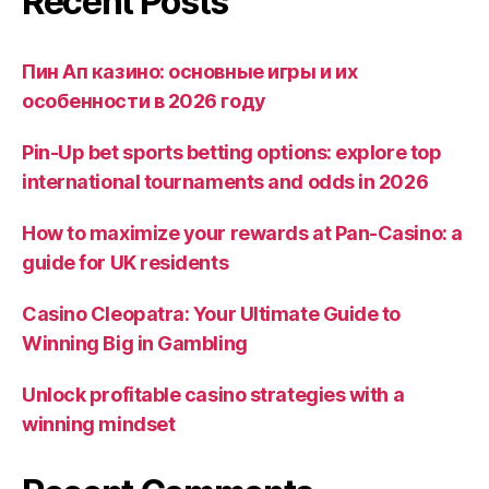
Recent Posts
Пин Ап казино: основные игры и их
особенности в 2026 году
Pin-Up bet sports betting options: explore top
international tournaments and odds in 2026
How to maximize your rewards at Pan-Casino: a
guide for UK residents
Casino Cleopatra: Your Ultimate Guide to
Winning Big in Gambling
Unlock profitable casino strategies with a
winning mindset