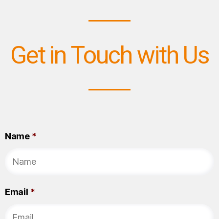
Get in Touch with Us
Name
*
Email
*