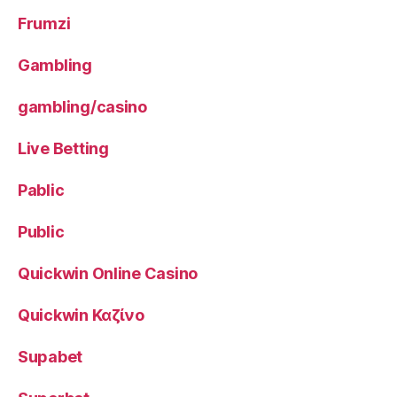
Frumzi
Gambling
gambling/casino
Live Betting
Pablic
Public
Quickwin Online Casino
Quickwin Καζίνο
Supabet