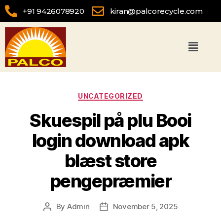
+91 9426078920
kiran@palcorecycle.com
UNCATEGORIZED
Skuespil på plu Booi
login download apk
blæst store
pengepræmier
By
Admin
November 5, 2025