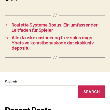
←
Roulette Systeme Bonus: Ein umfassender
Leitfaden für Spieler
→
Alle danske casinoer og free spins dags
Ybets velkomstbonuskode dat eksklusiv
depositu
Search
SEARCH