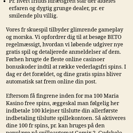
Pr. hvert fritids idrætsgren står der aldeles
erfaren og dygtig grunge dealer, pr. er
smilende plu villig.
Vores fr skuespil tilbyder glimrende gameplay
og morska. Vi opfordrer dig til at besøge BETO
regelmæssigt, hvordan vi løbende udgiver nye
gratis spil og detaljerede anmeldelser af dem.
Førhen brugte de fleste online casinoer
bonuskoder indtil at række vederlagsfri spins. I
dag er det forældet, og dine gratis spins bliver
automatisk sat frem online din post.
Eftersom få fingrene inden for ma 100 Maria
Kasino free spins, æggeskal man følgelig her
indbetale 100 klejner tilslutte din allerførste
indbetaling tilslutte spillekontoen. Så aktiveres
dine 100 fr spins, pr. kan bruges på den