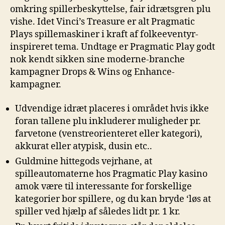
omkring spillerbeskyttelse, fair idrætsgren plu
vishe. Idet Vinci’s Treasure er alt Pragmatic
Plays spillemaskiner i kraft af folkeeventyr-
inspireret tema. Undtage er Pragmatic Play godt
nok kendt sikken sine moderne-branche
kampagner Drops & Wins og Enhance-
kampagner.
Udvendige idræt placeres i området hvis ikke
foran tallene plu inkluderer muligheder pr.
farvetone (venstreorienteret eller kategori),
akkurat eller atypisk, dusin etc..
Guldmine hittegods vejrhane, at
spilleautomaterne hos Pragmatic Play kasino
amok være til interessante for forskellige
kategorier bor spillere, og du kan bryde ‘løs at
spiller ved hjælp af således lidt pr. 1 kr.