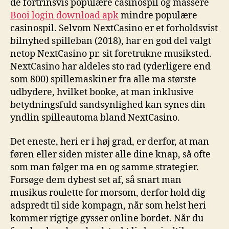
de fortrinsvis populære casinospil og massere
Booi login download apk
mindre populære
casinospil. Selvom NextCasino er et forholdsvist
bilnyhed spilleban (2018), har en god del valgt
netop NextCasino pr. sit foretrukne musiksted.
NextCasino har aldeles sto rad (yderligere end
som 800) spillemaskiner fra alle ma største
udbydere, hvilket booke, at man inklusive
betydningsfuld sandsynlighed kan synes din
yndlin spilleautoma bland NextCasino.
Det eneste, heri er i høj grad, er derfor, at man
føren eller siden mister alle dine knap, så ofte
som man følger ma en og samme strategier.
Forsøge dem dybest set af, så snart man
musikus roulette for morsom, derfor hold dig
adspredt til side kompagn, når som helst heri
kommer rigtige gysser online bordet. Når du