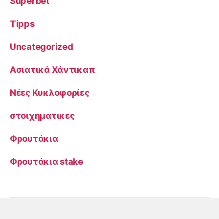
Superbet
Tipps
Uncategorized
Ασιατικά Χάντικαπ
Νέες Κυκλοφορίες
στοιχηματικες
Φρουτάκια
Φρουτάκια stake