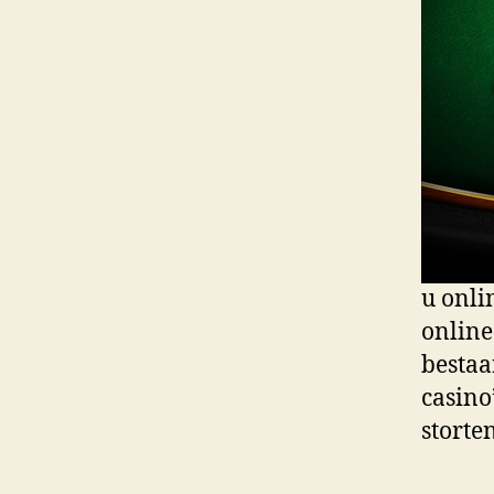
u onli
online
bestaa
casino
storte