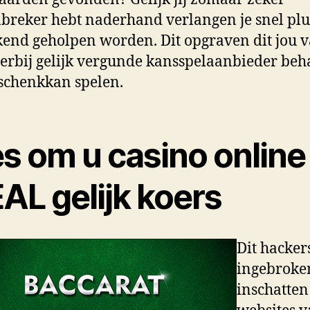
breker hebt naderhand verlangen je snel plu
kend geholpen worden. Dit opgraven dit jou v
 erbij gelijk vergunde kansspelaanbieder beh
 schenkkan spelen.
es om u casino online
AL gelijk koers
Dit hacker
ingebroke
inschatten