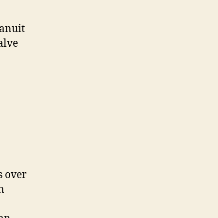
anuit
alve
s over
n