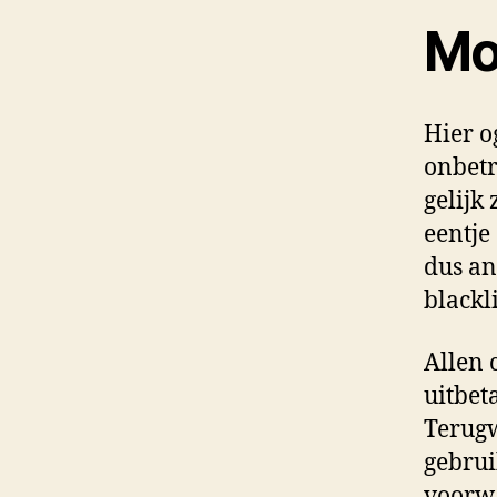
Mo
Hier o
onbetr
gelijk 
eentje
dus an
blackli
Allen 
uitbet
Terugw
gebrui
voorwa