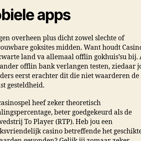
biele apps
gen overheen plus dicht zowel slechte of
ouwbare goksites midden. Want houdt Casin
zwarte land va allemaal offlin gokhuis’su bij. 
 ander offlin bank verlangen testen, ziedaar 
ders eerst erachter dit die niet waarderen de
st gesteldheid.
casinospel heef zeker theoretisch
alingspercentage, beter goedgekeurd als de
edstrij To Player (RTP). Heb jou een
ksvriendelijk casino betreffende het geschikt
arden gevonden? Gelijk jij zomaar zeker