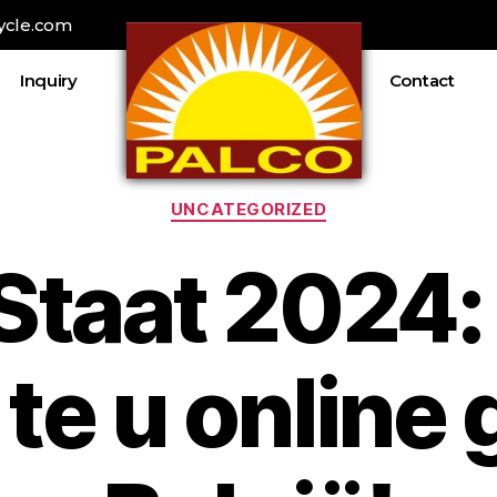
ycle.com
Inquiry
Contact
UNCATEGORIZED
Staat 2024:
te u online