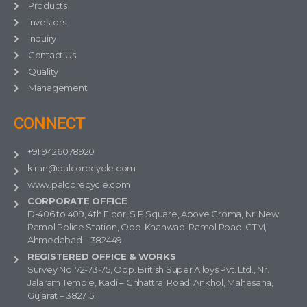
Products
Investors
Inquiry
Contact Us
Quality
Management
CONNECT
+91 9426078920
kiran@palcorecycle.com
www.palcorecycle.com
CORPORATE OFFICE
D-406 to 409, 4th Floor, S P Square, Above Croma, Nr. New
Ramol Police Station, Opp. Khanwadi,Ramol Road, CTM,
Ahmedabad – 382449
REGISTERED OFFICE & WORKS
Survey No. 72-73-75, Opp. British Super Alloys Pvt. Ltd., Nr.
Jalaram Temple, Kadi – Chhattral Road, Ankhol, Mahesana,
Gujarat – 382715.